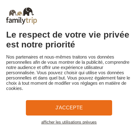
Court séjour de dernière minute
Toutes Nos Vacances en Famille en France
Court séjour Insolite
Vacances en camping en France
Destinations
Vacances au Ski en France
Le respect de votre vie privée
est notre priorité
Familytrip
© 2026 Familytrip
Nos partenaires et nous-mêmes traitons vos données
Qui sommes-nous?
CGV et Charte de Confidentialité
personnelles afin de vous montrer de la publicité, comprendre
notre audience et offrir une expérience utilisateur
La Presse parle de nous
Partenaires
FAQ
Blog
Plan du site
personnalisée. Vous pouvez choisir qui utilise vos données
personnelles et dans quel but. Vous pouvez également faire le
choix à tout moment de modifier vos réglages en matière de
Paiement sécurisé
Réalisé par Sooyoos
cookies.
Appelez-nous au
Besoin d’aide ?
J'ACCEPTE
09 72 26 99 33
afficher les utilisations prévues
Voir la carte