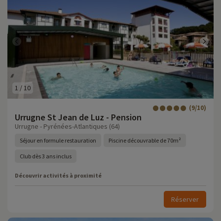
1
/
10
(9/10)
Urrugne St Jean de Luz - Pension
Urrugne - Pyrénées-Atlantiques (64)
Séjour en formule restauration
Piscine découvrable de 70m²
Club dès 3 ans inclus
Découvrir activités à proximité
Réserver