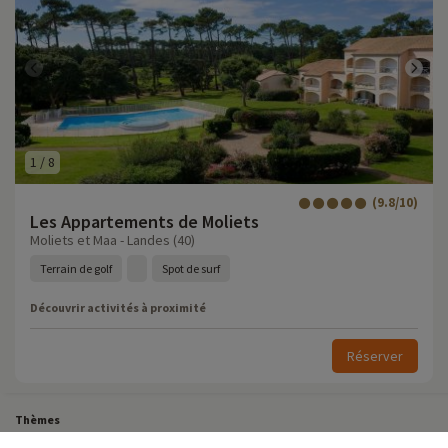
1
/
8
(9.8/10)
Les Appartements de Moliets
Moliets et Maa - Landes (40)
Terrain de golf
Spot de surf
Découvrir activités à proximité
Réserver
Thèmes
Tous Nos Week-ends en Famille
Vacances Dernière Minute en France