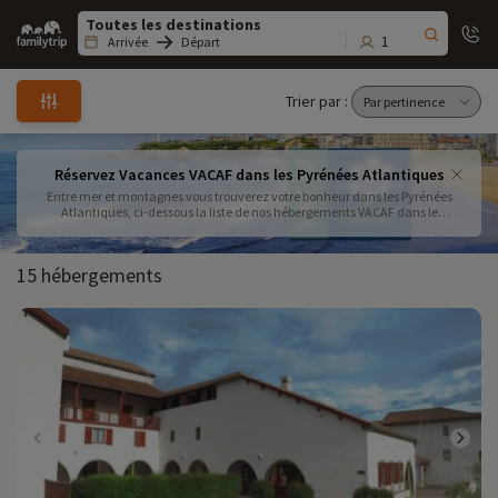
Family
trip
1
Arrivée
Départ
Trier par :
Réservez Vacances VACAF dans les Pyrénées Atlantiques
Entre mer et montagnes vous trouverez votre bonheur dans les Pyrénées
Atlantiques, ci-dessous la liste de nos hébergements VACAF dans le
département ci-dessous ! Certaines de nos destinations se trouvent à
proximité de l'Espagne pour une petite escapade. Contactez nous au
09.72.26.99.33 pour plus d'informations
15 hébergements