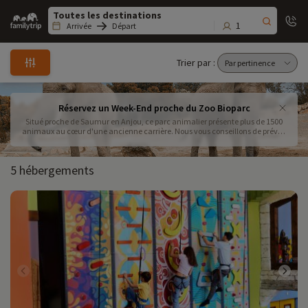
Family
trip
1
Arrivée
Départ
Trier par :
Réservez un Week-End proche du Zoo Bioparc
Situé proche de Saumur en Anjou, ce parc animalier présente plus de 1500
animaux au cœur d'une ancienne carrière. Nous vous conseillons de prévoir
entre une demi-journée et une journée sur place. Ouvert de février à
novembre et aux vacances de Noël.
5 hébergements