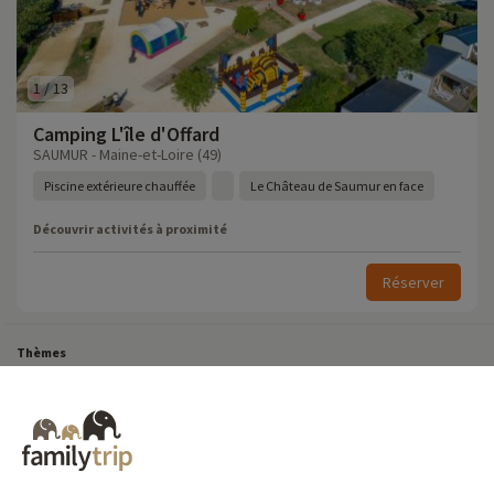
1
/
13
Camping L'île d'Offard
SAUMUR - Maine-et-Loire (49)
Piscine extérieure chauffée
Le Château de Saumur en face
Découvrir activités à proximité
Réserver
Thèmes
Tous Nos Week-ends en Famille
Vacances Dernière Minute en France
Court séjour de dernière minute
Toutes Nos Vacances en Famille en France
Court séjour Insolite
Vacances en camping en France
Destinations