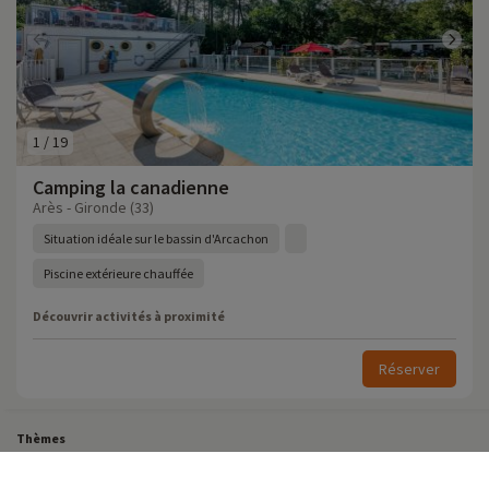
1
/
19
Camping la canadienne
Arès - Gironde (33)
Situation idéale sur le bassin d'Arcachon
Piscine extérieure chauffée
Découvrir activités à proximité
Réserver
Thèmes
Tous Nos Week-ends en Famille
Vacances Dernière Minute en France