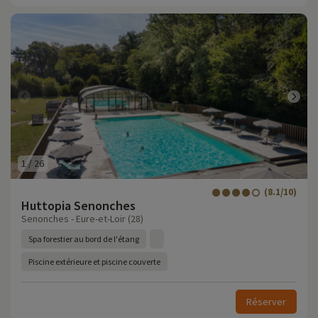
1
/
26
(8.1/10)
Huttopia Senonches
Senonches - Eure-et-Loir (28)
Spa forestier au bord de l'étang
Piscine extérieure et piscine couverte
Réserver