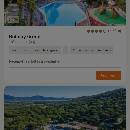
1
/
36
(8.3/10)
Holiday Green
Fréjus - Var (83)
Parc aquatique avec toboggans
Clubs enfants de 4 à 9 ans
Découvrir activités à proximité
Réserver