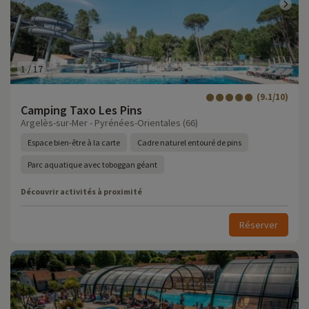
1
/
17
(9.1/10)
Camping Taxo Les Pins
Argelès-sur-Mer - Pyrénées-Orientales (66)
Espace bien-être à la carte
Cadre naturel entouré de pins
Parc aquatique avec toboggan géant
Découvrir activités à proximité
Réserver