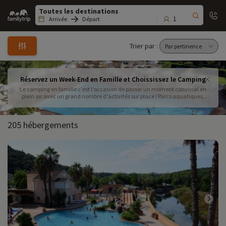
Family
trip
1
Arrivée
Départ
Trier par :
Réservez un Week-End en Famille et Choississez le Camping
Le camping en famille c'est l'occasion de passer un moment convivial en
plein air avec un grand nombre d'activités sur place ! Parcs aquatiques,
clubs enfants, animations, un week-end au camping en famille c'est
l'assurance de ne pas s'ennuyer !
205 hébergements