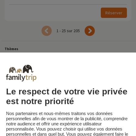
Réserver
1 - 25 sur 205
Thèmes
Tous Nos Week-ends en Famille
Vacances Dernière Minute en France
Court séjour de dernière minute
Toutes Nos Vacances en Famille en France
Court séjour Insolite
Vacances en camping en France
Destinations
Vacances au Ski en France
Le respect de votre vie privée
est notre priorité
Familytrip
© 2026 Familytrip
Nos partenaires et nous-mêmes traitons vos données
Qui sommes-nous?
CGV et Charte de Confidentialité
personnelles afin de vous montrer de la publicité, comprendre
notre audience et offrir une expérience utilisateur
La Presse parle de nous
Partenaires
FAQ
Blog
Plan du site
personnalisée. Vous pouvez choisir qui utilise vos données
personnelles et dans quel but. Vous pouvez également faire le