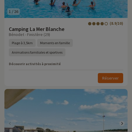
1
/
26
(8.9/10)
Camping La Mer Blanche
Bénodet - Finistère (29)
Plage à 3,5km
Moments en famille
Animations familiales et sportives
Découvrir activités à proximité
Réserver