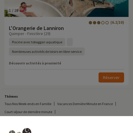
1
/
28
(6.2/10)
L'Orangerie de Lanniron
Quimper - Finistère (29)
Piscine avec toboggan aquatique
Nombreuses activités de loisirs en libre-service
Découvrir activités à proximité
Réserver
Thèmes
Tous Nos Week-ends en Famille
Vacances Dernière Minute en France
Court séjour de dernière minute
Vacances proches de l'accrobranche Parc Accro Bat
Toutes Nos Vacances en Famille en France
Court séjour Insolite