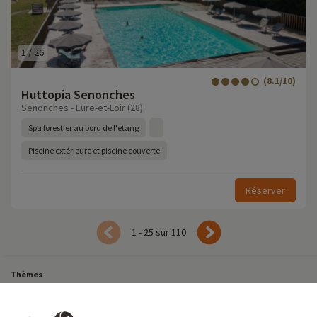
1
/
26
(8.1/10)
Huttopia Senonches
Senonches - Eure-et-Loir (28)
Spa forestier au bord de l'étang
Piscine extérieure et piscine couverte
Réserver
1 - 25 sur 110
Thèmes
Tous Nos Week-ends en Famille
Vacances Dernière Minute en France
Court séjour de dernière minute
Toutes Nos Vacances en Famille en France