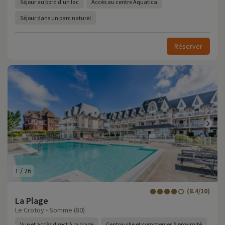
Séjour au bord d'un lac
Accès au centre Aquatica
Séjour dans un parc naturel
Réserver
1
/
26
(8.4/10)
La Plage
Le Crotoy - Somme (80)
Vue et accès direct à la plage
Centre ville et commerces à proximité