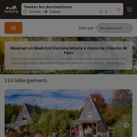
Family
trip
1
Arrivée
Départ
Trier par :
Réservez un Week-End Dernière Minute à moins de 3 heures de
Paris
Pour les familles parisiennes à la recherche d'une belle escapade en famille,
nous avons sélectionné des établissements proches de Paris. Réservez à la
dernière minute nos week-ends en famille à moins de 3 heures de Paris, dès
le week-end prochain.
110 hébergements