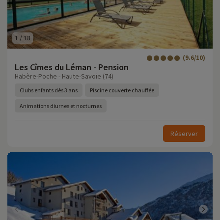
1
/
18
(9.6/10)
Les Cîmes du Léman - Pension
Habère-Poche - Haute-Savoie (74)
Clubs enfants dès 3 ans
Piscine couverte chauffée
Animations diurnes et nocturnes
Réserver