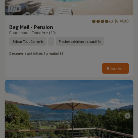
1
/
18
(8.4/10)
Beg Meil - Pension
Fouesnant - Finistère (29)
Séjour Tout Compris
Piscine extérieure chauffée
Découvrir activités à proximité
Réserver