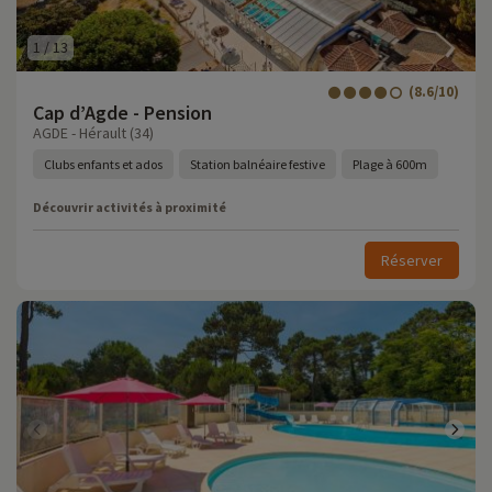
1
/
13
(8.6/10)
Cap d’Agde - Pension
AGDE - Hérault (34)
Clubs enfants et ados
Station balnéaire festive
Plage à 600m
Découvrir activités à proximité
Réserver