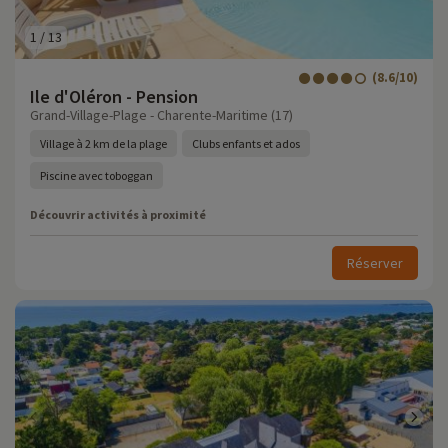
1
/
13
(8.6/10)
Ile d'Oléron - Pension
Grand-Village-Plage - Charente-Maritime (17)
Village à 2 km de la plage
Clubs enfants et ados
Piscine avec toboggan
Découvrir activités à proximité
Réserver