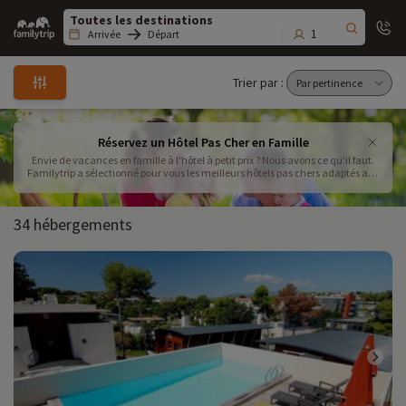
Family
trip
1
Arrivée
Départ
Trier par :
Réservez un Hôtel Pas Cher en Famille
Envie de vacances en famille à l'hôtel à petit prix ? Nous avons ce qu'il faut.
Familytrip a sélectionné pour vous les meilleurs hôtels pas chers adaptés aux
familles pour profiter des vacances sans se ruiner.
34 hébergements