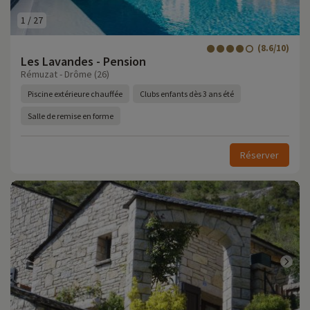
1
/
27
(8.6/10)
Les Lavandes - Pension
Rémuzat - Drôme (26)
Piscine extérieure chauffée
Clubs enfants dès 3 ans été
Salle de remise en forme
Réserver