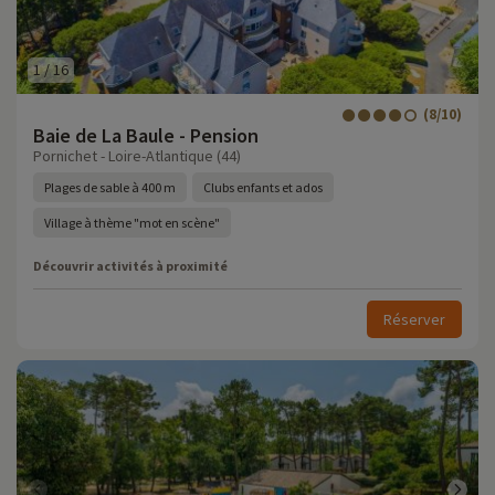
1
/
16
(8/10)
Baie de La Baule - Pension
Pornichet - Loire-Atlantique (44)
Plages de sable à 400 m
Clubs enfants et ados
Village à thème "mot en scène"
Découvrir activités à proximité
Réserver