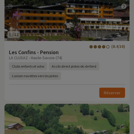
1
/
12
(8.4/10)
Les Confins - Pension
LA CLUSAZ - Haute-Savoie (74)
Clubs enfants et ados
Accès direct pistes ski de fond
Liaison navettes vers les pistes
Réserver