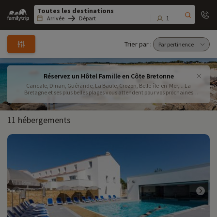
Family
trip
1
Arrivée
Départ
Trier par :
Réservez un Hôtel Famille en Côte Bretonne
Cancale, Dinan, Guérande, La Baule, Crozon, Belle-île-en-Mer,... La
Bretagne et ses plus belles plages vous attendent pour vos prochaines
vacances en famille à la mer. Réservez votre séjour parmi les hôtels et hôtel-
clubs sélectionnés par Familytrip pour des vacances en famille réussies
11 hébergements