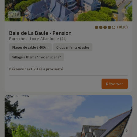
1
/
16
(8/10)
Baie de La Baule - Pension
Pornichet - Loire-Atlantique (44)
Plages de sable à 400 m
Clubs enfants et ados
Village à thème "mot en scène"
Découvrir activités à proximité
Réserver