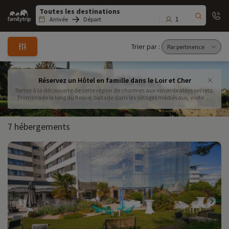
Family
trip
1
Arrivée
Départ
Trier par :
Réservez un Hôtel en famille dans le Loir et Cher
Partez à la découverte de cette région de charmes aux innombrables secrets.
Promenade le long du fleuve, ballade dans les villages médiévaux, visite de
fermes pédagogiques ... Venez goûter aux saveurs de la Loire le temps d'un
week-end !
7 hébergements