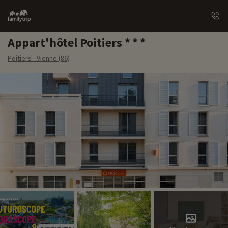
Family
trip
Appart'hôtel Poitiers
Poitiers - Vienne (86)