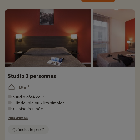
› Situé à 15min en voiture de l'appart'hôtel
› Un parc dédié au monde du futur
› Attractions et spectacles pour tous les âges
› Tarifs : adulte à partir de 42€, enfants à partir de 35€
› Gratuit pour les moins de 5 ans
Studio 2 personnes
16 m²
Studio côté cour
1 lit double ou 2 lits simples
Cuisine équipée
Plus d'infos
Qu’inclut le prix ?