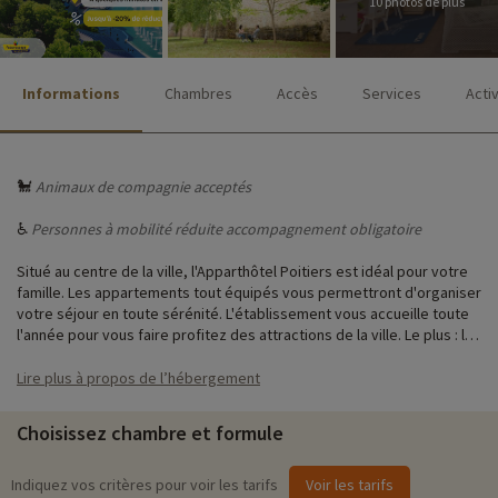
10 photos de plus
Informations
Chambres
Accès
Services
Acti
🐩
Animaux de compagnie acceptés
♿
Personnes à mobilité réduite accompagnement obligatoire
Situé au centre de la ville, l'Apparthôtel Poitiers est idéal pour votre
famille. Les appartements tout équipés vous permettront d'organiser
votre séjour en toute sérénité. L'établissement vous accueille toute
l'année pour vous faire profitez des attractions de la ville. Le plus : la
piscine qui ravira les enfants !
Lire plus à propos de l’hébergement
♥
Notre activité coup de cœur
i
Choisissez chambre et formule
• Futuroscope
: ouvert tous les jours pendant les vacances scolaires et certains
week-ends hors vacances scolaires
Indiquez vos critères pour voir les tarifs
Voir les tarifs