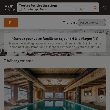
Family
trip
1
Arrivée
Départ
Trier par :
Réservez pour votre famille un Séjour Ski à la Plagne (73)
Bienvenue à la Plagne pour vos vacances au ski en famille ! Sur l'immense
domaine skiable Paradiski, La Plagne se compose de 6 stations d'altitude
(1800 à 2100m). Skis aux pieds, ces stations sont reliées entre elles par les
pistes et par des navettes gratuites .
7 hébergements