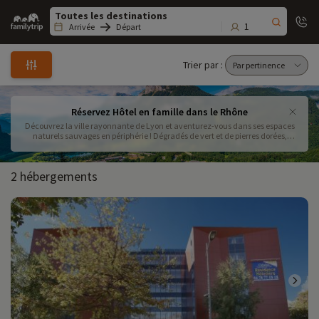
Family
trip
1
Arrivée
Départ
Trier par :
Réservez Hôtel en famille dans le Rhône
Découvrez la ville rayonnante de Lyon et aventurez-vous dans ses espaces
naturels sauvages en périphérie ! Dégradés de vert et de pierres dorées,
douces collines et villages de charmes. Nous avons sélectionné les
meilleures hôtels pour vos vacances en famille dans le département du
Rhône. Réservez dès maintenant votre hôtel pour faire le plein d’activités
2 hébergements
avec vos enfants.