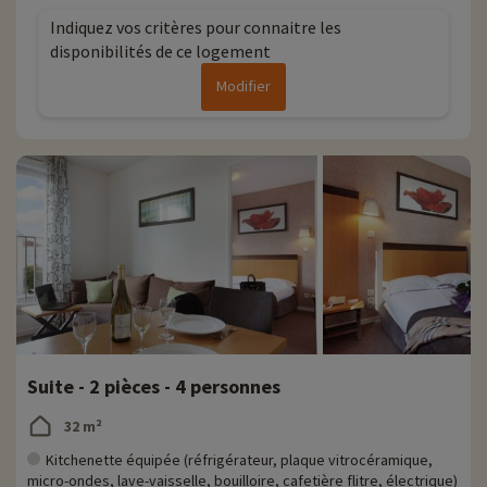
activités famille à proximité de nos hébergements : zoo, aquarium...Si
Indiquez vos critères pour connaitre les
nous avons déjà négocié des activités, elles sont réservables avec
disponibilités de ce logement
remise directement en ligne après avoir choisi votre logement et
vous pouvez les découvrir
en cliquant ici !
Modifier
Plus d'informations
• Animaux de compagnie acceptés, en supplément
Suite - 2 pièces - 4 personnes
32 m²
Kitchenette équipée (réfrigérateur, plaque vitrocéramique,
micro-ondes, lave-vaisselle, bouilloire, cafetière flitre, électrique)