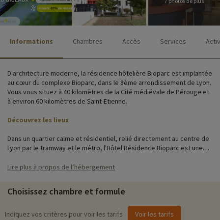
7 photos de plus
Informations
Chambres
Accès
Services
Acti
D'architecture moderne, la résidence hôtelière Bioparc est implantée
au cœur du complexe Bioparc, dans le 8ème arrondissement de Lyon.
Vous vous situez à 40 kilomètres de la Cité médiévale de Pérouge et
à environ 60 kilomètres de Saint-Etienne.
Découvrez les lieux
Dans un quartier calme et résidentiel, relié directement au centre de
Lyon par le tramway et le métro, l'Hôtel Résidence Bioparc est une
base idéale pour découvrir Lyon et ses nombreux quartiers avec vos
enfants.
Lire plus à propos de l’hébergement
Les logements sont parfaitement équipés pour profiter de votre
Choisissez chambre et formule
séjour en toute indépendance : kitchenette, salle de bains et de
douche avec WC, téléphone, connexion wifi en fibre et TV.
Indiquez vos critères pour voir les tarifs
Voir les tarifs