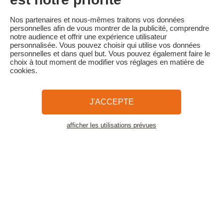
100 % du prix du séjour
Familytrip vous conseille de souscrire l'assurance annulation de
Nos partenaires et nous-mêmes traitons vos données
son partenaire AREAS Assurances. Souscrivez au moment de la
personnelles afin de vous montrer de la publicité, comprendre
réservation ou dans les 24h suivant votre réservation par
notre audience et offrir une expérience utilisateur
téléphone.
personnalisée. Vous pouvez choisir qui utilise vos données
personnelles et dans quel but. Vous pouvez également faire le
choix à tout moment de modifier vos réglages en matière de
cookies.
Familytrip
© 2026 Familytrip
Qui sommes-nous?
CGV et Charte de Confidentialité
J'ACCEPTE
La Presse parle de nous
Partenaires
FAQ
Blog
Plan du site
afficher les utilisations prévues
Voir les logements
Paiement sécurisé
Réalisé par Sooyoos
Appelez-nous au
Besoin d’aide ?
09 72 26 99 33