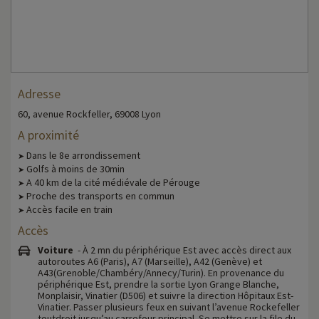
Adresse
60, avenue Rockfeller, 69008 Lyon
A proximité
Dans le 8e arrondissement
➤
Golfs à moins de 30min
➤
A 40 km de la cité médiévale de Pérouge
➤
Proche des transports en commun
➤
Accès facile en train
➤
Accès
Voiture
- À 2 mn du périphérique Est avec accès direct aux
autoroutes A6 (Paris), A7 (Marseille), A42 (Genève) et
A43(Grenoble/Chambéry/Annecy/Turin). En provenance du
périphérique Est, prendre la sortie Lyon Grange Blanche,
Monplaisir, Vinatier (D506) et suivre la direction Hôpitaux Est-
Vinatier. Passer plusieurs feux en suivant l’avenue Rockefeller
toutdroit jusqu’au carrefour principal. Se mettre sur la file du