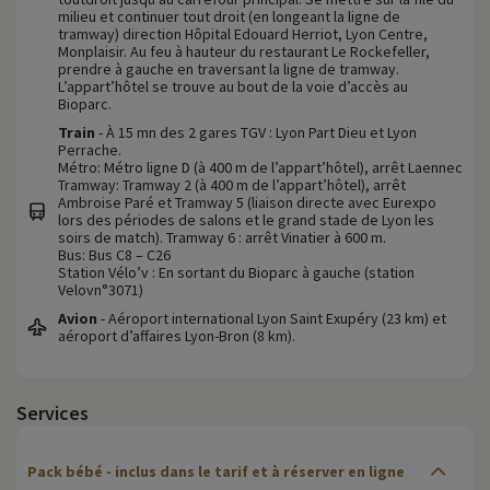
milieu et continuer tout droit (en longeant la ligne de
tramway) direction Hôpital Edouard Herriot, Lyon Centre,
Monplaisir. Au feu à hauteur du restaurant Le Rockefeller,
prendre à gauche en traversant la ligne de tramway.
L’appart’hôtel se trouve au bout de la voie d’accès au
Bioparc.
Train
- À 15 mn des 2 gares TGV : Lyon Part Dieu et Lyon
Perrache.
Métro: Métro ligne D (à 400 m de l’appart’hôtel), arrêt Laennec
Tramway: Tramway 2 (à 400 m de l’appart’hôtel), arrêt
Ambroise Paré et Tramway 5 (liaison directe avec Eurexpo
lors des périodes de salons et le grand stade de Lyon les
soirs de match). Tramway 6 : arrêt Vinatier à 600 m.
Bus: Bus C8 – C26
Station Vélo’v : En sortant du Bioparc à gauche (station
Velovn°3071)
Avion
- Aéroport international Lyon Saint Exupéry (23 km) et
aéroport d’affaires Lyon-Bron (8 km).
Services
Pack bébé - inclus dans le tarif et à réserver en ligne