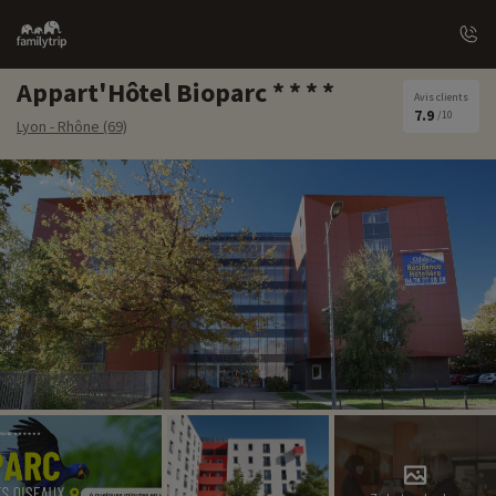
Family
trip
Appart'Hôtel Bioparc
Avis clients
7.9
/10
Lyon - Rhône (69)