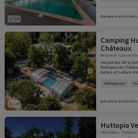
Découvrir activités à
1
/
14
Camping Hu
Châteaux
Bracieux - Loir-et-Ch
Aux portes de la Sol
Huttopia Les Châtea
nature et culture à 
Hébergement
Pis
Découvrir activités à
1
/
20
Huttopia Ve
Versailles - Yvelines 