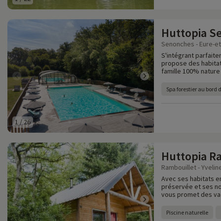
Huttopia S
Senonches - Eure-et-
S'intégrant parfait
propose des habitat
famille 100% nature 
Spa forestier au bord 
1
/
26
Huttopia R
Rambouillet - Yvelin
Avec ses habitats e
préservée et ses no
vous promet des vaca
Piscine naturelle