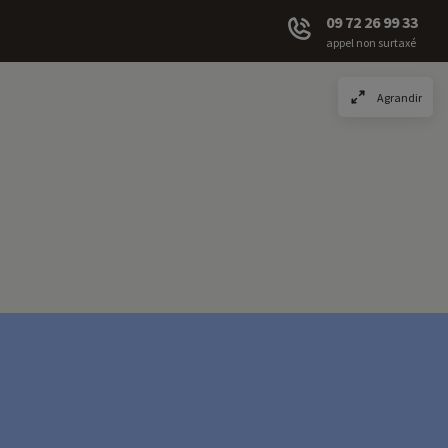
09 72 26 99 33
appel non surtaxé
Agrandir