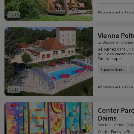
Découvrir activités à
1
/
19
Vienne Poi
La Bussière - Vienne 
Séjournez dans un c
pour des vacances r
Futuroscope !
Espace détente
Découvrir activités à
1
/
15
Center Parc
Daims
Morton - Vienne (86)
Center Parcs Le Bois