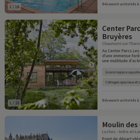
Découvrir activités à
1
/
18
Center Parc
Bruyères
Chaumont-sur-Tharonn
Au Center Parcs Les
d'une immense forêt
une multitude d'activ
Grand espace aquati
Cottages spacieux et 
Découvrir activités à
1
/
38
Moulin des 
Loches - Indre-et-Loi
Point de départ idéa