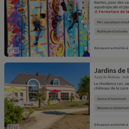
Nantes, pour des va
aquatropicale et plu
⚠ Fermeture de la 
Parc aquatique chauf
Multitude d'activités
Découvrir activités à
1
/
22
Jardins de 
Azay-le-Rideau - Indr
La résidence Les Ja
châteaux de la Loire
Sauna et hammam
Résidence idéalement
Découvrir activités à
1
/
12