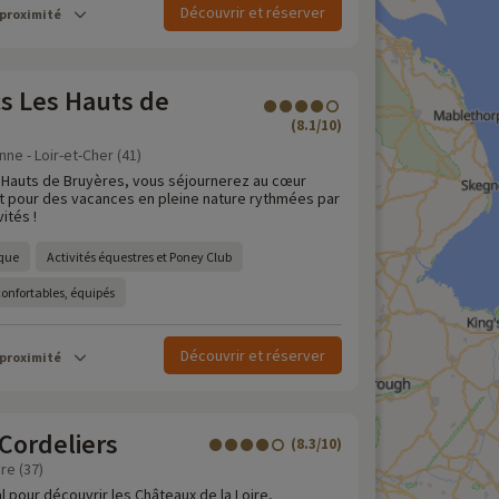
Découvrir et réserver
 proximité
s Les Hauts de
(8.1/10)
e - Loir-et-Cher (41)
 Hauts de Bruyères, vous séjournerez au cœur
 pour des vacances en pleine nature rythmées par
ités !
que
Activités équestres et Poney Club
confortables, équipés
Découvrir et réserver
 proximité
Cordeliers
(8.3/10)
re (37)
l pour découvrir les Châteaux de la Loire,