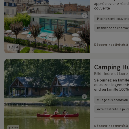
appréciez une résid
couverte
Piscine semi-couvert
Résidence de charme 
Découvrir activités à
1
/
14
Camping Hut
Rillé - Indre-et-Loire 
Séjournez en famille
ou autres logements
end en famille 100% 
Village aux abords du l
Activités toute la jou
Découvrir activités à
1
/
22