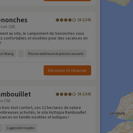
enonches
(8.1/10)
Loir (28)
ement au site, le campement de Senonches vous
s confortables et insolites pour des vacances en
!
de l'étang
Piscine extérieure et piscine couverte
Découvrir et réserver
ambouillet
(8.1/10)
es (78)
n bois tout confort, ses 12 hectares de nature
mbreuses activités, le site Huttopia Rambouillet
nces en famille insolites et ludiques !
Logement insolite