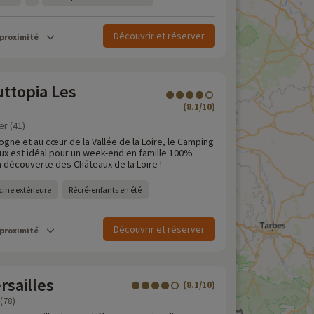
Découvrir et réserver
 proximité
ttopia Les
(8.1/10)
er (41)
ogne et au cœur de la Vallée de la Loire, le Camping
ux est idéal pour un week-end en famille 100%
la découverte des Châteaux de la Loire !
cine extérieure
Récré-enfants en été
Découvrir et réserver
 proximité
rsailles
(8.1/10)
(78)