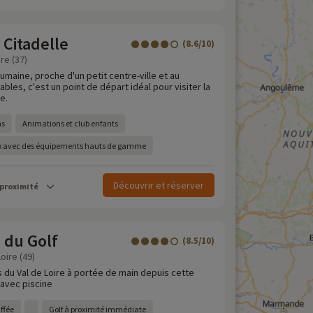
Citadelle
(8.6/10)
re (37)
humaine, proche d'un petit centre-ville et au
les, c'est un point de départ idéal pour visiter la
e.
ns
Animations et club enfants
x avec des équipements hauts de gamme
Découvrir et réserver
 proximité
 du Golf
(8.5/10)
oire (49)
 du Val de Loire à portée de main depuis cette
avec piscine
ffée
Golf à proximité immédiate