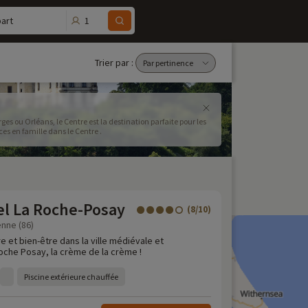
1
art
Trier par :
 ou Orléans, le Centre est la destination parfaite pour les
es en famille dans le Centre .
el La Roche-Posay
(8/10)
enne (86)
re et bien-être dans la ville médiévale et
oche Posay, la crème de la crème !
Piscine extérieure chauffée