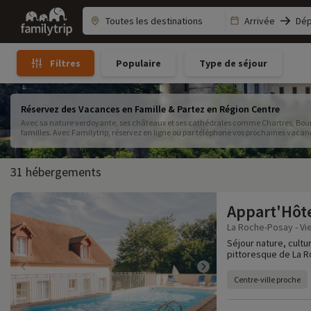
Family
Arrivée
Dép
trip
Populaire
Type de séjour
Filtres
Réservez des Vacances en Famille & Partez en Région Centre
Avec sa nature verdoyante, ses châteaux et ses cathédrales comme Chartres, Bourges
familles. Avec Familytrip, réservez en ligne ou par téléphone vos prochaines vacanc
31 hébergements
Appart'Hôt
La Roche-Posay - Vi
Séjour nature, cultu
pittoresque de La R
Centre-ville proche