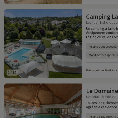
Camping La 
Loches - Indre-et-Loi
Un camping à taille 
équipement confortab
région du Val de Loir
Piscine avec tobogga
Mobil-homes spacieu
Découvrir activités à
1
/
10
Le Domaine
SAUMUR - Maine-et-L
Toutes les richesses
agréable résidence 
Piscine couverte chau