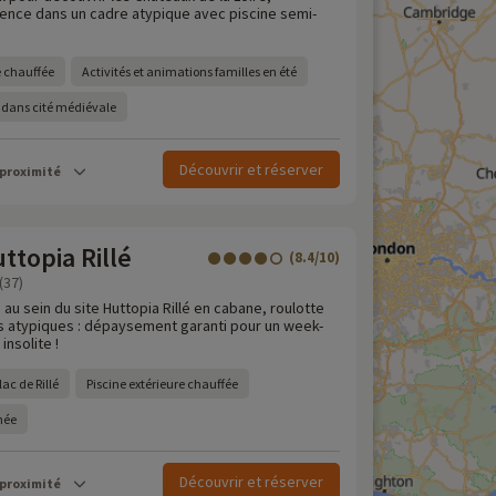
ence dans un cadre atypique avec piscine semi-
e chauffée
Activités et animations familles en été
dans cité médiévale
Découvrir et réserver
 proximité
topia Rillé
(8.4/10)
(37)
 au sein du site Huttopia Rillé en cabane, roulotte
 atypiques : dépaysement garanti pour un week-
insolite !
ac de Rillé
Piscine extérieure chauffée
rnée
Découvrir et réserver
 proximité