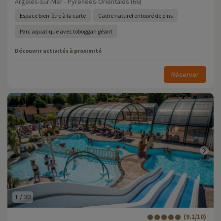
Argelès-sur-Mer - Pyrénées-Orientales (66)
Espace bien-être à la carte
Cadre naturel entouré de pins
Parc aquatique avec toboggan géant
Découvrir activités à proximité
Réserver
1
/
30
(9.2/10)