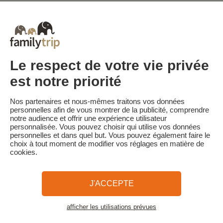
Tous Nos Week-ends en Famille
Vacances Dernière Minute en France
Court séjour de dernière minute
Toutes Nos Vacances en Famille en France
Court séjour Insolite
Vacances en camping en France
Destinations
Vacances au Ski en France
Le respect de votre vie privée
est notre priorité
Familytrip
© 2026 Familytrip
Nos partenaires et nous-mêmes traitons vos données
Qui sommes-nous?
CGV et Charte de Confidentialité
personnelles afin de vous montrer de la publicité, comprendre
notre audience et offrir une expérience utilisateur
La Presse parle de nous
Partenaires
FAQ
Blog
Plan du site
personnalisée. Vous pouvez choisir qui utilise vos données
personnelles et dans quel but. Vous pouvez également faire le
choix à tout moment de modifier vos réglages en matière de
Paiement sécurisé
Réalisé par Sooyoos
cookies.
Appelez-nous au
Besoin d’aide ?
J'ACCEPTE
09 72 26 99 33
afficher les utilisations prévues
Voir la carte