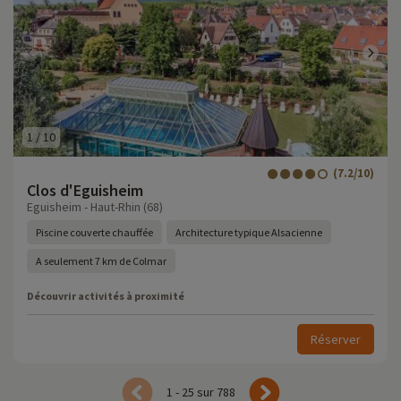
1
/
10
(7.2/10)
Clos d'Eguisheim
Eguisheim - Haut-Rhin (68)
Piscine couverte chauffée
Architecture typique Alsacienne
A seulement 7 km de Colmar
Découvrir activités à proximité
Réserver
1 - 25 sur 788