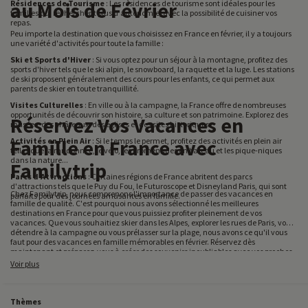
au Mois de Février
Résidences de Tourisme
: Les résidences de tourisme sont idéales pour les
familles qui recherchent plus d'autonomie, avec la possibilité de cuisiner vos
repas.
Peu importe la destination que vous choisissez en France en février, il y a toujours
une variété d'activités pour toute la famille :
Ski et Sports d'Hiver
: Si vous optez pour un séjour à la montagne, profitez des
sports d'hiver tels que le ski alpin, le snowboard, la raquette et la luge. Les stations
de ski proposent généralement des cours pour les enfants, ce qui permet aux
parents de skier en toute tranquillité.
Visites Culturelles
: En ville ou à la campagne, la France offre de nombreuses
opportunités de découvrir son histoire, sa culture et son patrimoine. Explorez des
Réservez Vos Vacances en
musées, des châteaux, des églises et des sites historiques.
Famille en France avec
Activités en Plein Air
: Si le temps le permet, profitez des activités en plein air
telles que la randonnée, le vélo, les promenades en bateau et les pique-niques
dans la nature...
Familytrip
Parcs d'Attractions
: Certaines régions de France abritent des parcs
d'attractions tels que le Puy du Fou, le Futuroscope et Disneyland Paris, qui sont
Chez Familytrip, nous comprenons l'importance de passer des vacances en
parfaits pour des journées amusantes en famille.
famille de qualité. C'est pourquoi nous avons sélectionné les meilleures
destinations en France pour que vous puissiez profiter pleinement de vos
vacances. Que vous souhaitiez skier dans les Alpes, explorer les rues de Paris, vous
détendre à la campagne ou vous prélasser sur la plage, nous avons ce qu'il vous
faut pour des vacances en famille mémorables en février. Réservez dès
maintenant et préparez-vous à créer des souvenirs inoubliables avec vos proches.
Voir plus
Thèmes