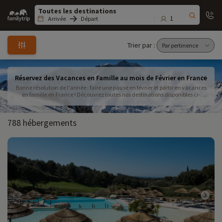
Family
trip
1
Arrivée
Départ
Trier par :
Réservez des Vacances en Famille au mois de Février en France
Bonne résolution de l'année : faire une pause en février et partir en vacances
en famille en France ! Découvrez toutes nos destinations disponibles ci-
dessous et utilisez nos filtres de recherche pour trouver la destination
parfaite pour vous et votre famille. Mer ou montagne? Location ou demi-
pension incluse? C'est à vous de choisir!
788 hébergements