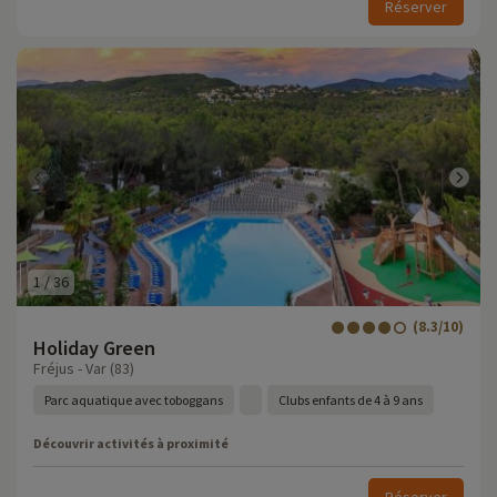
Réserver
1
/
36
(8.3/10)
Holiday Green
Fréjus - Var (83)
Parc aquatique avec toboggans
Clubs enfants de 4 à 9 ans
Découvrir activités à proximité