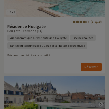
1
/
23
(7.8/10)
Résidence Houlgate
Houlgate - Calvados (14)
Vue panoramique sur les hauteurs d'Houlgate
Piscine chauffée
Tarifs réduits pour le zoo du Cerza et la Thalasso de Deauville
Découvrir activités à proximité
Réserver