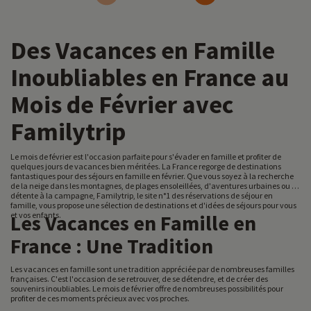
Des Vacances en Famille
Inoubliables en France au
Mois de Février avec
Familytrip
Le mois de février est l'occasion parfaite pour s'évader en famille et profiter de
quelques jours de vacances bien méritées. La France regorge de destinations
fantastiques pour des séjours en famille en février. Que vous soyez à la recherche
de la neige dans les montagnes, de plages ensoleillées, d'aventures urbaines ou de
détente à la campagne, Familytrip, le site n°1 des réservations de séjour en
famille, vous propose une sélection de destinations et d'idées de séjours pour vous
et vos enfants.
Les Vacances en Famille en
France : Une Tradition
Les vacances en famille sont une tradition appréciée par de nombreuses familles
françaises. C'est l'occasion de se retrouver, de se détendre, et de créer des
souvenirs inoubliables. Le mois de février offre de nombreuses possibilités pour
profiter de ces moments précieux avec vos proches.