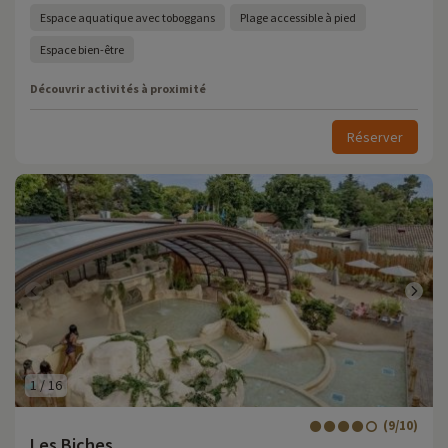
Espace aquatique avec toboggans
Plage accessible à pied
Espace bien-être
Découvrir activités à proximité
Réserver
1
/
16
(9/10)
Les Biches