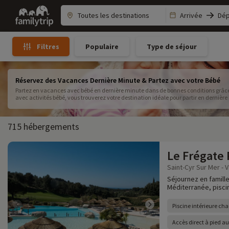
Family
Arrivée
Dép
trip
Populaire
Type de séjour
Filtres
Réservez des Vacances Dernière Minute & Partez avec votre Bébé
Partez en vacances avec bébé en dernière minute dans de bonnes conditions grâce
avec activités bébé, vous trouverez votre destination idéale pour partir en der
715 hébergements
Le Frégate
Saint-Cyr Sur Mer - V
Séjournez en famille
Méditerranée, piscine
Piscine intérieure cha
Accès direct à pied a