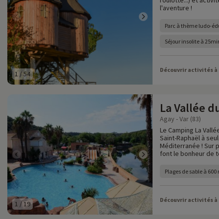
roulotte...) et activ
l'aventure !
Parc à thème ludo-éd
Séjour insolite à 25m
Découvrir activités à
1
/
54
La Vallée d
Agay - Var (83)
Le Camping La Vallé
Saint-Raphaël à seu
Méditerranée ! Sur p
font le bonheur de to
Plages de sable à 600
Découvrir activités à
1
/
19