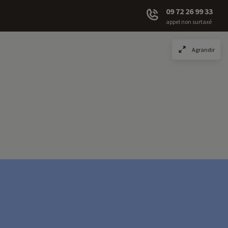
09 72 26 99 33
appel non surtaxé
Agrandir