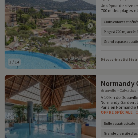
Un séjour de rêve en
700 m des plages et 
Clubs enfants et bébés
Plage à 700 m, accès à
Grand espace aquatiq
Découvrir activités à
1
/
14
Normandy 
Branville - Calvados 
A 10 km de Deauville
Normandy Garden : bu
Paris en Normandie !
OFFRE SPÉCIALE :
C
Bulle aquatropicale
Grande diversité d'act