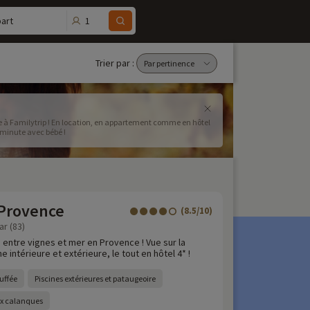
1
art
Trier par :
 à Familytrip ! En location, en appartement comme en hôtel
nière minute avec bébé !
 Provence
(8.5/10)
ar (83)
 entre vignes et mer en Provence ! Vue sur la
 intérieure et extérieure, le tout en hôtel 4* !
uffée
Piscines extérieures et pataugeoire
ux calanques