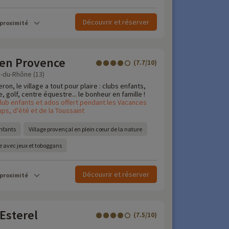
Découvrir et réserver
 proximité
 en Provence
(7.7/10)
-du-Rhône (13)
eron, le village a tout pour plaire : clubs enfants,
 golf, centre équestre... le bonheur en famille !
lub enfants et ados offert pendant les Vacances
ps, d'été et de la Toussaint
nfants
Village provençal en plein cœur de la nature
 avec jeux et toboggans
Découvrir et réserver
 proximité
 Esterel
(7.5/10)