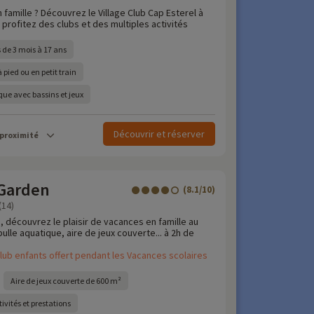
 famille ? Découvrez le Village Club Cap Esterel à
profitez des clubs et des multiples activités
 de 3 mois à 17 ans
 pied ou en petit train
ue avec bassins et jeux
Découvrir et réserver
 proximité
Garden
(8.1/10)
(14)
, découvrez le plaisir de vacances en famille au
lle aquatique, aire de jeux couverte... à 2h de
lub enfants offert pendant les Vacances scolaires
Aire de jeux couverte de 600 m²
ivités et prestations