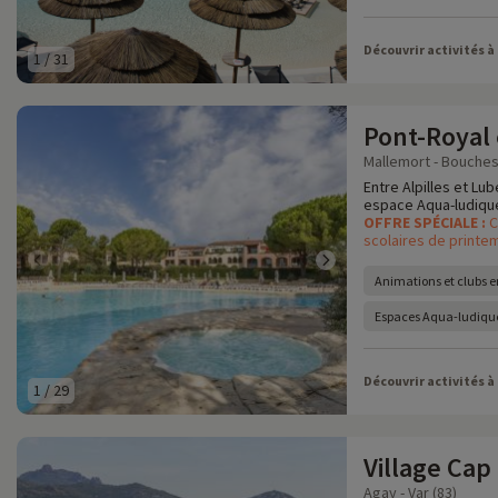
Découvrir activités à
1
/
31
Pont-Royal
Mallemort - Bouches
Entre Alpilles et Lub
espace Aqua-ludique,
OFFRE SPÉCIALE :
C
scolaires de printem
Animations et clubs e
Espaces Aqua-ludique
Découvrir activités à
1
/
29
Village Cap
Agay - Var (83)