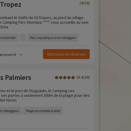
 Tropez
(9/10)
lombant le Golfe de St-Tropez, au pied du village
le Camping Parc Montana **** vous accueille au sein
 31ha
 la famille
Parc aquatique avec toboggan
Découvrir et réserver
 proximité
s Palmiers
(9.4/10)
res et le port de l'Ayguade, le Camping Les
 ses portes à seulement 300m de la plage pour des
eil Varois
ec toboggans
Plage accessible à pied