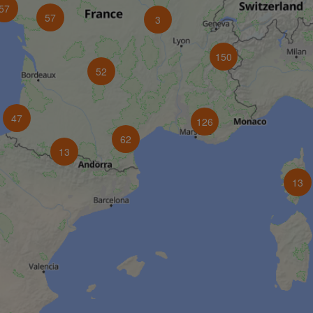
57
57
3
150
52
47
126
62
13
13