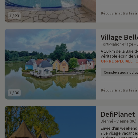
Découvrir activités à
1
/
23
Village Bel
Fort-Mahon-Plage -
A 10 km de la Baie d
véritable écrin de v
OFFRE SPÉCIALE :
C
Complexe aqualudiqu
Découvrir activités à
1
/
30
DefiPlanet
Dienné - Vienne (86)
Envie d'un weekend 
? Le village vacanc