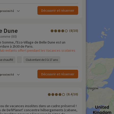
Découvrir et réserver
 proximité
le Dune
(8/10)
 Somme (80)
e Somme, l'Eco-Village de Belle Dune est un
erdure à 2h30 de Paris.
lub enfants offert pendant les Vacances scolaires
e chauffé
Club enfant de 3 à 17 ans
Découvrir et réserver
 proximité
(8.4/10)
ou de vacances insolites dans un cadre préservé !
es de DefiPlanet' concentre hébergements (cabane,