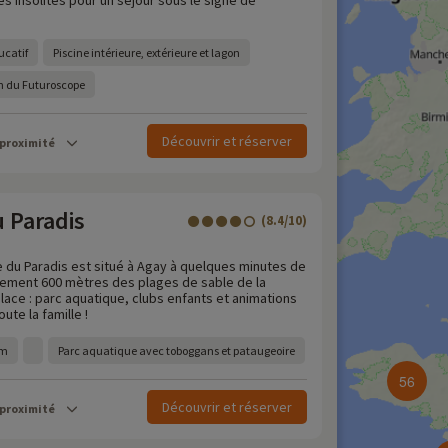
ités insolites pour un séjour sous le signe de
ucatif
Piscine intérieure, extérieure et lagon
in du Futuroscope
Découvrir et réserver
 proximité
u Paradis
(8.4/10)
e du Paradis est situé à Agay à quelques minutes de
lement 600 mètres des plages de sable de la
lace : parc aquatique, clubs enfants et animations
ute la famille !
 m
Parc aquatique avec toboggans et pataugeoire
56
Découvrir et réserver
 proximité