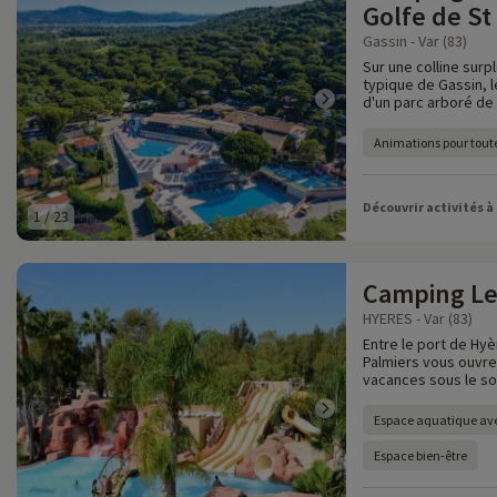
Golfe de St
Gassin - Var (83)
Sur une colline surp
typique de Gassin, 
d'un parc arboré de
Animations pour toute
Découvrir activités à
1
/
23
Camping Le
HYERES - Var (83)
Entre le port de Hyè
Palmiers vous ouvre
vacances sous le sol
Espace aquatique av
Espace bien-être