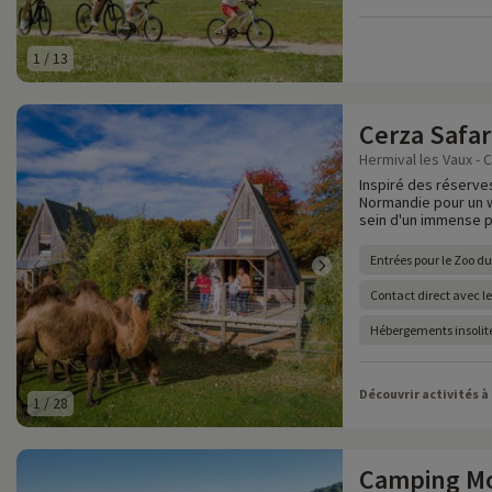
1
/
13
Cerza Safar
Hermival les Vaux - 
Inspiré des réserves
Normandie pour un w
sein d'un immense p
Entrées pour le Zoo d
Contact direct avec l
Hébergements insolite
Découvrir activités à
1
/
28
Camping Mo