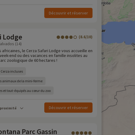
Découvrir et réserver
i Lodge
(8.6/10)
Calvados (14)
 africaines, le Cerza Safari Lodge vous accueille en
eek-end ou des vacances en famille insolites au
arc zoologique de 60 hectares !
u Cerza incluses
es animaux de la mini-ferme
s et tout-équipés au cœur du zoo
Découvrir et réserver
 proximité
ntana Parc Gassin