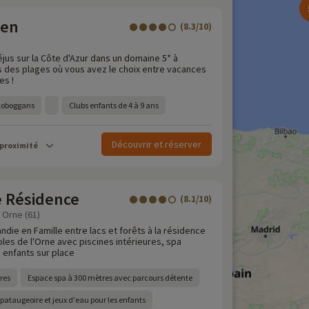
een
(8.3/10)
jus sur la Côte d'Azur dans un domaine 5* à
 des plages où vous avez le choix entre vacances
es !
 toboggans
Clubs enfants de 4 à 9 ans
Découvrir et réserver
 proximité
e Résidence
(8.1/10)
 Orne (61)
die en Famille entre lacs et forêts à la résidence
les de l'Orne avec piscines intérieures, spa
 enfants sur place
res
Espace spa à 300 mètres avec parcours détente
ataugeoire et jeux d'eau pour les enfants