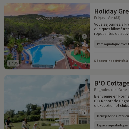
Holiday Gr
Fréjus - Var (83)
Vous séjournez à Fré
quelques kilomètres
reposantes ou activ
Parc aquatique avec
Découvrir activités à
1
/
36
B'O Cottag
Bagnoles de l'Orne -
Bienvenue en Norman
B'O Resort de Bagno
d'exception et clubs
Deux piscines intérieu
Espace aqualudique, p