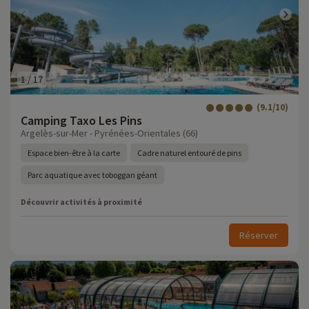
1
/
17
(9.1/10)
Camping Taxo Les Pins
Argelès-sur-Mer - Pyrénées-Orientales (66)
Espace bien-être à la carte
Cadre naturel entouré de pins
Parc aquatique avec toboggan géant
Découvrir activités à proximité
Réserver