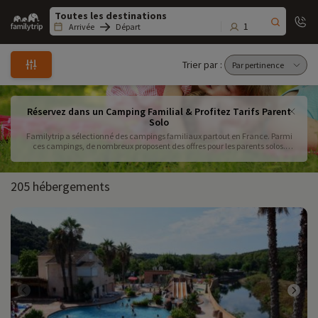
Family
trip
1
Arrivée
Départ
Trier par :
Réservez dans un Camping Familial & Profitez Tarifs Parent
Solo
Familytrip a sélectionné des campings familiaux partout en France. Parmi
ces campings, de nombreux proposent des offres pour les parents solos.
Trouvez le camping famille monoparentale qui vous correspond à l'aide de
nos filtres de recherche : piscine, clubs enfants, restauration sur place...
205 hébergements