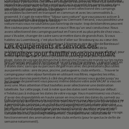
Que vous habitiez Paris, Nantes, Lyon ou Marseille, nous savons que le trajet pour
home pour 2 personnes. Les offres en village de vacances ou hôtel club seront donc
rejoindre le camping peut être compliqué car la majorité des parents solos dans
moins chères pour vous, en plus vous aurez les repas inclus avec a minima la
ces villes n'ont pas de voiture. Dès lors nous avons sélectionné des campings
demi-pension voire la pension complète.
accessibles facilement en transport en commun et avec les commodités à
proximité. Il s'agit de notre filtre "Séjour sans voiture" que vous pouvez activer à
Que vous habitiez Strasbourg, Bordeaux ou Clermont-Ferrand, vous possédez une
tout moment sur notre page ci-dessus.
voiture mais vous ne souhaitez pas faire trop de route : trop de kilomètres peuvent
être couteux pour le porte monnaie et vous n'êtes qu'un seul conducteur. Nous
avons sélectionné des campings partout en France et au plus près de chez vous
pour s'évader, changer de cadre sans se mettre dans de grands frais. Si vous
habitez au Luxembourg, c'est plus facile d'aller sur Strasbourg ou au cœur des
Vosges qu'au bord de l'océan Atlantique à Nantes ou pire du côte de Bordeaux !
Les équipements et services des
Pour Paris, c'est aussi très onéreux de descendre chercher le soleil de la
campings pour famille monoparentale
méditerranée mais nous avons quelques astuces, une fois le voyage effectué, pour
limiter les frais sur place : pistes cyclables ou parking gratuit pour rejoindre la
plage, dates de voyage de dimanche à dimanche (moins de monde sur les routes
Nos campings sont plutôt familiaux et ne sont pas trop onéreux. La plupart sont en
et donc moins d'essence consommé) , date de départ plutôt fin août que début.
3 étoiles donc sans spa ou parcours de golf mais avec des prestations plus utiles
aux parents solos : aire de jeux, piscine, pataugeoire, clubs enfants.... Trouver le
camping pour votre séjour familiale en utilisant nos filtres. regardez les infos
saillantes dans les points forts à côté des photos et laissez vous guider jusqu'au
Sur la page de paiement vous pouvez même déduire votre aide VACAF si vous en
paiement.
avez une. Mais attention il faut toutefois avoir sélectionner une destination
labellisée. Sur cette page, il est à noter que des dates sont rentrées par défaut :
n'hésitez pas à indiquer les dates de votre voyage. Vous maximiserez vos chances
d'avoir des disponibilités en haute saison en inscrivant des dates du samedi au
Enfin Familytrip référence de nombreux partenaires pour des activités sur place ou
samedi ou du dimanche à dimanche. Dans les 2 cas cela fait une durée 8 jours / 7
à proximité du camping. Les activités sont possiblement pré-réservables pour
nuits, une semaine car la majorité des campings fonctionnement avec ces dates
bénéficier d'un tarif avantageux (pour les participants au séjour uniquement)
pour optimiser le remplissage et pas de retrouver avec des trous d'une durée
mais toutes les infos indispensables seront récapitulées sur votre récap de voyage.
variable dans leur planning hébergement. Cela optimise et cela facilite le
fonctionnement des animations et des clubs enfants (pour le spectacle de fin de
semaine notamment!).