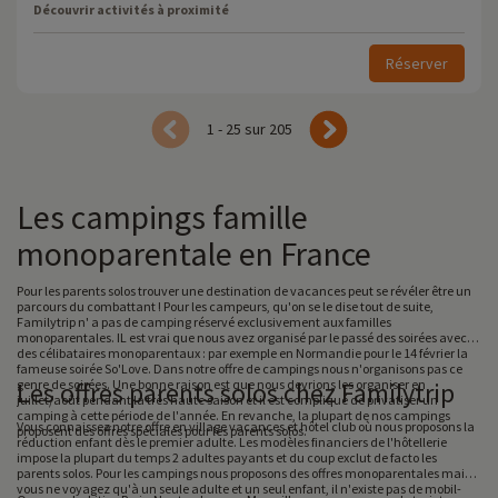
Découvrir activités à proximité
Réserver
1 - 25 sur 205
Les campings famille
monoparentale en France
Pour les parents solos trouver une destination de vacances peut se révéler être un
parcours du combattant ! Pour les campeurs, qu'on se le dise tout de suite,
Familytrip n' a pas de camping réservé exclusivement aux familles
monoparentales. IL est vrai que nous avez organisé par le passé des soirées avec
des célibataires monoparentaux : par exemple en Normandie pour le 14 février la
fameuse soirée So'Love. Dans notre offre de campings nous n'organisons pas ce
genre de soirées. Une bonne raison est que nous devrions les organiser en
Les offres parents solos chez Familytrip
juillet/août pendant la très haute saison et il est compliqué de privatiser un
camping à cette période de l'année. En revanche, la plupart de nos campings
Vous connaissez notre offre en village vacances et hôtel club où nous proposons la
proposent des offres spéciales pour les parents solos.
réduction enfant dès le premier adulte. Les modèles financiers de l'hôtellerie
impose la plupart du temps 2 adultes payants et du coup exclut de facto les
parents solos. Pour les campings nous proposons des offres monoparentales mais si
vous ne voyagez qu'à un seule adulte et un seul enfant, il n'existe pas de mobil-