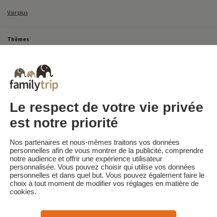
Voir plus
Thèmes
Tous Nos Week-ends en Famille
Vacances Dernière Minute en France
Court séjour de dernière minute
Toutes Nos Vacances en Famille en France
Court séjour Insolite
Vacances en camping en France
Destinations
Vacances au Ski en France
Le respect de votre vie privée
est notre priorité
Familytrip
© 2026 Familytrip
Nos partenaires et nous-mêmes traitons vos données
Qui sommes-nous?
CGV et Charte de Confidentialité
personnelles afin de vous montrer de la publicité, comprendre
notre audience et offrir une expérience utilisateur
La Presse parle de nous
Partenaires
FAQ
Blog
Plan du site
personnalisée. Vous pouvez choisir qui utilise vos données
personnelles et dans quel but. Vous pouvez également faire le
choix à tout moment de modifier vos réglages en matière de
Paiement sécurisé
Réalisé par Sooyoos
cookies.
Appelez-nous au