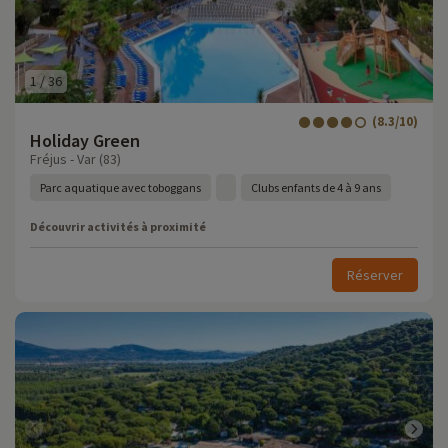
1
/
36
(8.3/10)
Holiday Green
Fréjus - Var (83)
Parc aquatique avec toboggans
Clubs enfants de 4 à 9 ans
Découvrir activités à proximité
Réserver