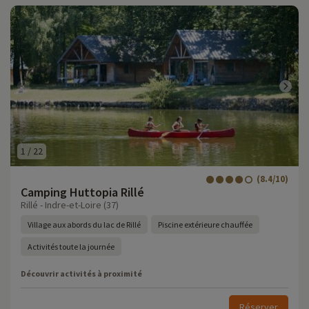
1
/
22
(8.4/10)
Camping Huttopia Rillé
Rillé - Indre-et-Loire (37)
Village aux abords du lac de Rillé
Piscine extérieure chauffée
Activités toute la journée
Découvrir activités à proximité
Réserver