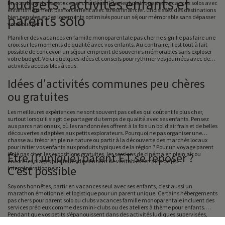
budgets : activités enfants et
En combinant ces astuces et ces idées, il devient clair que des vacances solos avec
enfants ne riment pas forcément avec stress financier. Choisissez des destinations
parents solo
bien pensées et des logements optimisés pour un séjour mémorable sans dépasser
votre budget !
Planifier des vacances en famille monoparentale pas cher ne signifie pas faire une
croix sur les moments de qualité avec vos enfants. Au contraire, il est tout à fait
possible de concevoir un séjour empreint de souvenirs mémorables sans exploser
votre budget. Voici quelques idées et conseils pour rythmer vos journées avec des
activités accessibles à tous.
Idées d'activités communes peu chères
ou gratuites
Les meilleures expériences ne sont souvent pas celles qui coûtent le plus cher,
surtout lorsqu’il s’agit de partager du temps de qualité avec ses enfants. Pensez
aux parcs nationaux, où les randonnées offrent à la fois un bol d’air frais et de belles
découvertes adaptées aux petits explorateurs. Pourquoi ne pas organiser une
chasse au trésor en pleine nature ou partir à la découverte des marchés locaux
pour initier vos enfants aux produits typiques de la région ? Pour un voyage parent
isolé pas cher, les expositions gratuites, les sessions de cinéma en plein air ou
Être (l’unique) parent ET se reposer ?
encore les plages publiques deviennent de véritables terrains de jeu
C’est possible
intergénérationnels.
Soyons honnêtes, partir en vacances seul avec ses enfants, c’est aussi un
marathon émotionnel et logistique pour un parent unique. Certains hébergements
pas chers pour parent solo ou clubs vacances famille monoparentale incluent des
services précieux comme des mini-clubs ou des ateliers à thème pour enfants.
Pendant que vos petits s’épanouissent dans des activités ludiques supervisées,
vous pourrez enfin souffler, bouquiner ou tout simplement savourer un moment de