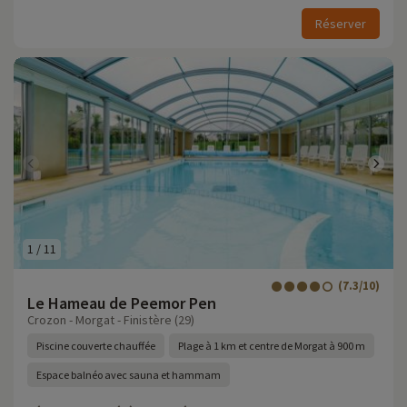
Réserver
1
/
11
(7.3/10)
Le Hameau de Peemor Pen
Crozon - Morgat - Finistère (29)
Piscine couverte chauffée
Plage à 1 km et centre de Morgat à 900 m
Espace balnéo avec sauna et hammam