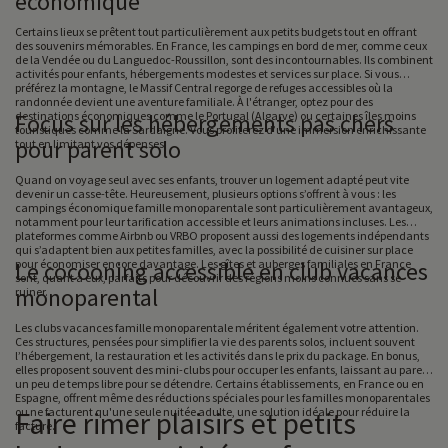
économique
Certains lieux se prêtent tout particulièrement aux petits budgets tout en offrant
des souvenirs mémorables. En France, les campings en bord de mer, comme ceux
de la Vendée ou du Languedoc-Roussillon, sont des incontournables. Ils combinent
activités pour enfants, hébergements modestes et services sur place. Si vous
préférez la montagne, le Massif Central regorge de refuges accessibles où la
randonnée devient une aventure familiale. À l'étranger, optez pour des
destinations économiques comme le Portugal (Algarve) ou certaines îles moins
Focus sur les hébergements pas chers
touristiques comme la Sardaigne. Vous profiterez d’une immersion enrichissante
pour parent solo
tout en limitant vos dépenses.
Quand on voyage seul avec ses enfants, trouver un logement adapté peut vite
devenir un casse-tête. Heureusement, plusieurs options s’offrent à vous : les
campings économique famille monoparentale sont particulièrement avantageux,
notamment pour leur tarification accessible et leurs animations incluses. Les
plateformes comme Airbnb ou VRBO proposent aussi des logements indépendants
qui s’adaptent bien aux petites familles, avec la possibilité de cuisiner sur place
pour économiser encore davantage. Les gîtes et auberges familiales en France
Le cocooning accessible en club vacances
sont, quant à eux, parfaits pour découvrir des régions moins connues sans se
monoparental
ruiner.
Les clubs vacances famille monoparentale méritent également votre attention.
Ces structures, pensées pour simplifier la vie des parents solos, incluent souvent
l’hébergement, la restauration et les activités dans le prix du package. En bonus,
elles proposent souvent des mini-clubs pour occuper les enfants, laissant au parent
un peu de temps libre pour se détendre. Certains établissements, en France ou en
Espagne, offrent même des réductions spéciales pour les familles monoparentales
ou ne facturent qu'une seule nuitée adulte, une solution idéale pour réduire la
Faire rimer plaisirs et petits
facture.