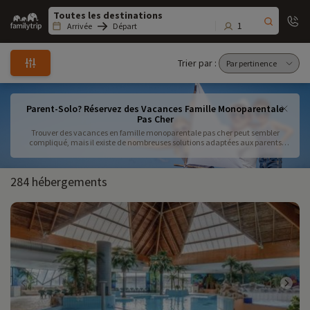
Family
trip
1
Arrivée
Départ
Trier par :
Parent-Solo? Réservez des Vacances Famille Monoparentale
Pas Cher
Trouver des vacances en famille monoparentale pas cher peut sembler
compliqué, mais il existe de nombreuses solutions adaptées aux parents
solos. Entre séjour monoparental tout inclus, camping économique famille
monoparentale et hébergements pas chers parent solo, plusieurs options
permettent de maîtriser son budget tout en profitant d’un vrai moment
284 hébergements
d’évasion avec ses enfants. Certaines destinations famille monoparentale
économique en France et en Europe offrent des prix attractifs et des offres
spéciales monoparentales France, idéales pour partir sans se ruiner. Sur
place, club vacances famille monoparentale et activités enfants parent
unique garantissent des séjours animés et équilibrés entre détente et
découverte. Pour un voyage parent isolé pas cher, réduire les frais de
transport et privilégier des solutions de logement abordables fait toute la
différence. Que ce soit pour un week-end ou des vacances solo avec enfants
plus longues, il suffit de choisir parmi ces nombreuses idées vacances parent
solo pour créer des souvenirs inoubliables sans exploser son budget.