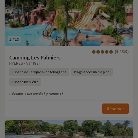
1
/
19
(9.4/10)
Camping Les Palmiers
HYERES - Var (83)
Espace aquatique avec toboggans
Plage accessible à pied
Espace bien-être
Découvrir activités à proximité
Réserver