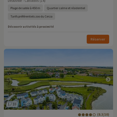
Deauville - Calvados (14)
Plage de sable à 450 m
Quartier calme et résidentiel
Tarifs préférentiels zoo du Cerza
Découvrir activités à proximité
Réserver
1
/
10
(8.3/10)