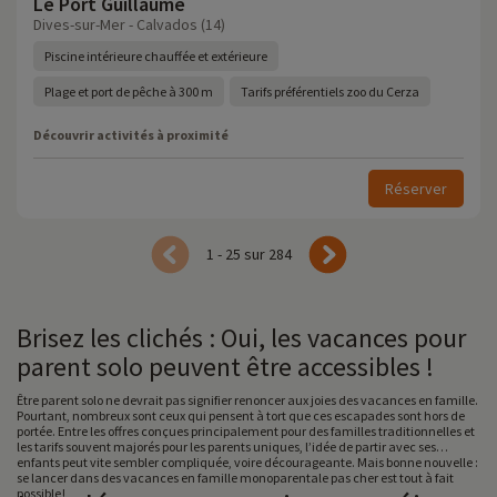
Le Port Guillaume
Dives-sur-Mer - Calvados (14)
Piscine intérieure chauffée et extérieure
Plage et port de pêche à 300 m
Tarifs préférentiels zoo du Cerza
Découvrir activités à proximité
Réserver
1 - 25 sur 284
Brisez les clichés : Oui, les vacances pour
parent solo peuvent être accessibles !
Être parent solo ne devrait pas signifier renoncer aux joies des vacances en famille.
Pourtant, nombreux sont ceux qui pensent à tort que ces escapades sont hors de
portée. Entre les offres conçues principalement pour des familles traditionnelles et
les tarifs souvent majorés pour les parents uniques, l’idée de partir avec ses
enfants peut vite sembler compliquée, voire décourageante. Mais bonne nouvelle :
se lancer dans des vacances en famille monoparentale pas cher est tout à fait
possible !