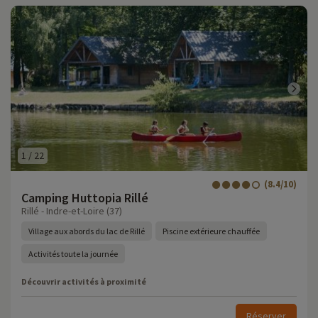
1
/
22
(8.4/10)
Camping Huttopia Rillé
Rillé - Indre-et-Loire (37)
Village aux abords du lac de Rillé
Piscine extérieure chauffée
Activités toute la journée
Découvrir activités à proximité
Réserver