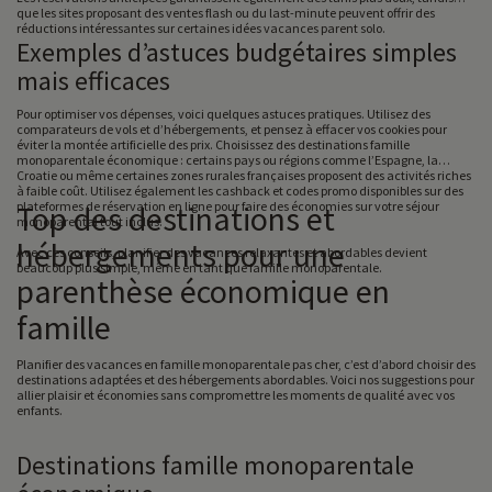
que les sites proposant des ventes flash ou du last-minute peuvent offrir des
réductions intéressantes sur certaines idées vacances parent solo.
Exemples d’astuces budgétaires simples
mais efficaces
Pour optimiser vos dépenses, voici quelques astuces pratiques. Utilisez des
comparateurs de vols et d’hébergements, et pensez à effacer vos cookies pour
éviter la montée artificielle des prix. Choisissez des destinations famille
monoparentale économique : certains pays ou régions comme l’Espagne, la
Croatie ou même certaines zones rurales françaises proposent des activités riches
à faible coût. Utilisez également les cashback et codes promo disponibles sur des
plateformes de réservation en ligne pour faire des économies sur votre séjour
Top des destinations et
monoparental tout inclus.
hébergements pour une
Avec ces conseils, planifier des vacances relaxantes et abordables devient
beaucoup plus simple, même en tant que famille monoparentale.
parenthèse économique en
famille
Planifier des vacances en famille monoparentale pas cher, c’est d’abord choisir des
destinations adaptées et des hébergements abordables. Voici nos suggestions pour
allier plaisir et économies sans compromettre les moments de qualité avec vos
enfants.
Destinations famille monoparentale