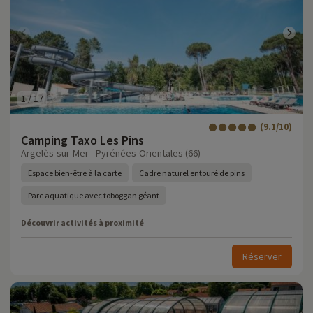
1
/
17
(9.1/10)
Camping Taxo Les Pins
Argelès-sur-Mer - Pyrénées-Orientales (66)
Espace bien-être à la carte
Cadre naturel entouré de pins
Parc aquatique avec toboggan géant
Découvrir activités à proximité
Réserver