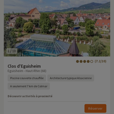
1
/
10
(7.2/10)
Clos d'Eguisheim
Eguisheim - Haut-Rhin (68)
Piscine couverte chauffée
Architecture typique Alsacienne
A seulement 7 km de Colmar
Découvrir activités à proximité
Réserver