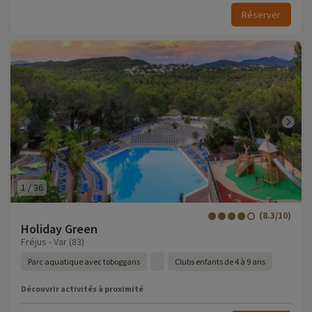
Réserver
1
/
36
(8.3/10)
Holiday Green
Fréjus - Var (83)
Parc aquatique avec toboggans
Clubs enfants de 4 à 9 ans
Découvrir activités à proximité