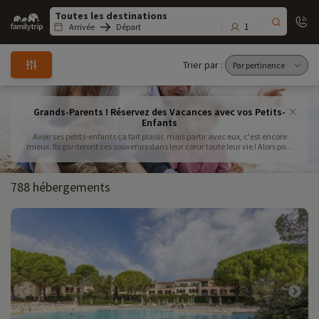
Family
trip
1
Arrivée
Départ
Trier par :
Grands-Parents ! Réservez des Vacances avec vos Petits-
Enfants
Avoir ses petits-enfants ça fait plaisir, mais partir avec eux, c'est encore
mieux. Ils garderont ces souvenirs dans leur cœur toute leur vie ! Alors pour
organiser ces vacances avec les petits-enfants de manière réussie,
Familytrip a sélectionné des destinations gérées par des professionnels
partout en France qui ont a cœur d'accueillir des enfants et qui ont des
788 hébergements
services qui facilitent la vie des grands-parents. Un exemple? Un petit club
enfant ouvert en demi-journée permet de recharger ses batteries ! Alors vous
n'avez plus qu'à réserver la destination qui vous convient pour les vacances
avec vos petits enfants !