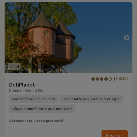
1
/
54
(8.4/10)
DefiPlanet
Dienné - Vienne (86)
Parc à thème ludo-éducatif
Piscine intérieure, extérieure et lagon
Séjour insolite à 25min du Futuroscope
Découvrir activités à proximité
Réserver