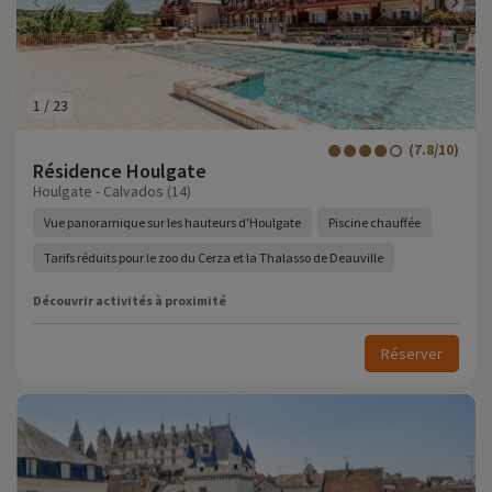
1
/
23
(7.8/10)
Résidence Houlgate
Houlgate - Calvados (14)
Vue panoramique sur les hauteurs d'Houlgate
Piscine chauffée
Tarifs réduits pour le zoo du Cerza et la Thalasso de Deauville
Découvrir activités à proximité
Réserver