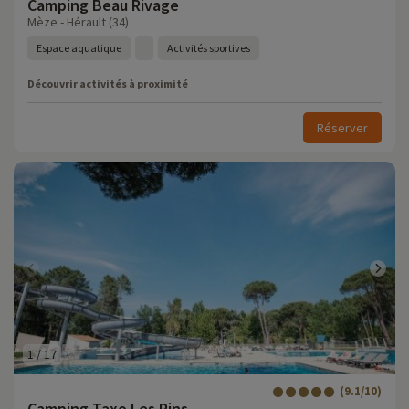
Camping Beau Rivage
Mèze - Hérault (34)
Espace aquatique
Activités sportives
Découvrir activités à proximité
Réserver
1
/
17
(9.1/10)
Camping Taxo Les Pins