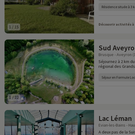
Résidence située à 3 
Découvrir activités à
1
/
15
Sud Aveyro
Brusque - Aveyron (
Séjournez à 2 km du 
régional des Grands
Séjour en Formule Lo
1
/
22
Lac Léman
Evian-les-Bains - Ha
A deux pas de la Sui