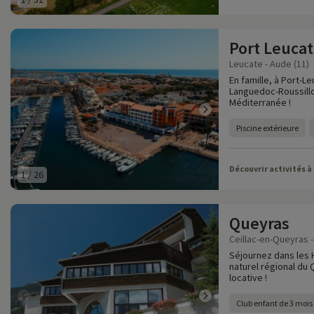
Port Leuca
Leucate - Aude (11)
En famille, à Port-L
Languedoc-Roussillo
Méditerranée !
Piscine extérieure
Découvrir activités à
1
/
26
Queyras
Ceillac-en-Queyras -
Séjournez dans les 
naturel régional du 
locative !
Club enfant de 3 mois 