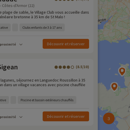
 - Côtes-d'Armor (22)
e plage de sable, le Village Club vous accueille dans
alnéaire bretonne à 35 km de St Malo !
cative
Clubs enfants de 3 à 17 ans
Découvrir et réserver
 proximité
Sigean
(8.5/10)
t lagunes, séjournez en Languedoc Roussillon à 35
n dans un village vacances avec piscine chauffée
ative
Piscine et bassin extérieurs chauffés
Découvrir et réserver
 proximité
3