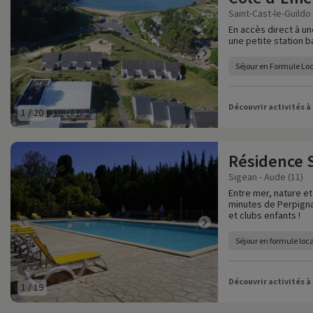
Saint-Cast-le-Guildo
En accès direct à un
une petite station b
Séjour en Formule Lo
Découvrir activités à
1
/
20
Résidence 
Sigean - Aude (11)
Entre mer, nature e
minutes de Perpigna
et clubs enfants !
Séjour en formule loc
Découvrir activités à
1
/
19