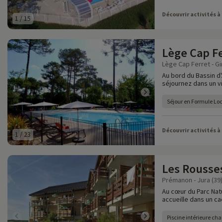
Découvrir activités à
1
/
15
Lège Cap F
Lège Cap Ferret - Gi
Au bord du Bassin d
séjournez dans un vi
Séjour en Formule Lo
Découvrir activités à
1
/
23
Les Rousse
Prémanon - Jura (39
Au cœur du Parc Natu
accueille dans un c
Piscine intérieure cha