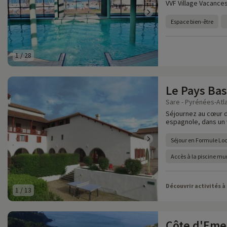
VVF Village Vacance
Espace bien-être
1
/
28
Le Pays Ba
Sare - Pyrénées-Atla
Séjournez au cœur d
espagnole, dans un v
Séjour en Formule Lo
Accès à la piscine mu
Découvrir activités à
1
/
13
Côte d'Eme