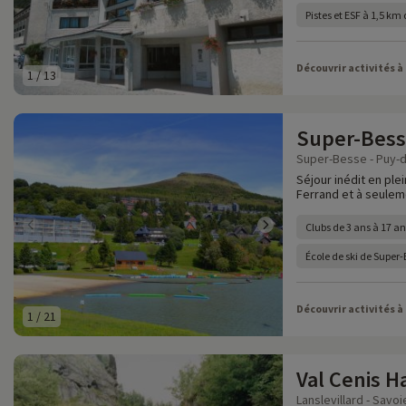
Pistes et ESF à 1,5 km
Découvrir activités à
1
/
13
Super-Bess
Super-Besse - Puy-
Séjour inédit en pl
Ferrand et à seulem
Clubs de 3 ans à 17 an
École de ski de Super
Découvrir activités à
1
/
21
Val Cenis 
Lanslevillard - Savoi