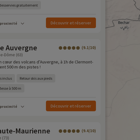
 desservies gratuitement
Découvrir et réserver
 proximité
e Auvergne
(9.1/10)
de-Dôme (63)
ein cœur des volcans d’Auvergne, à 1h de Clermont-
ent 500 m des pistes !
s inclus
Retour skis aux pieds
-Besse à 500 m
Découvrir et réserver
 proximité
Haute-Maurienne
(9.4/10)
e (73)