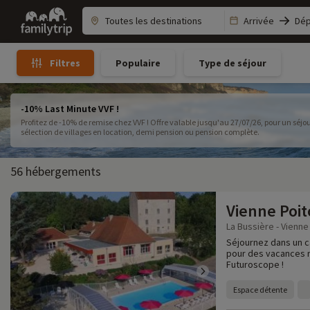
Family
Arrivée
Dép
trip
Populaire
Type de séjour
Filtres
-10% Last Minute VVF !
Profitez de -10% de remise chez VVF ! Offre valable jusqu'au 27/07/26, pour un séjou
sélection de villages en location, demi pension ou pension complète.
56 hébergements
Vienne Poi
La Bussière - Vienne 
Séjournez dans un c
pour des vacances r
Futuroscope !
Espace détente