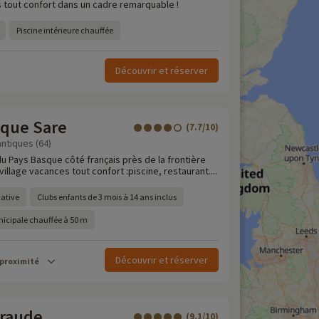
s tout confort dans un cadre remarquable !
Piscine intérieure chauffée
Découvrir et réserver
sque Sare
(7.7/10)
ntiques (64)
u Pays Basque côté français près de la frontière
illage vacances tout confort :piscine, restaurant....
cative
Clubs enfants de 3 mois à 14 ans inclus
nicipale chauffée à 50 m
Découvrir et réserver
 proximité
raude
(9.1/10)