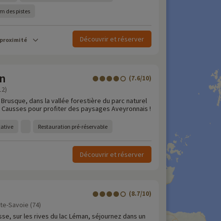
km des pistes
Découvrir et réserver
 proximité
n
(7.6/10)
12)
Brusque, dans la vallée forestière du parc naturel
 Causses pour profiter des paysages Aveyronnais !
cative
Restauration pré-réservable
Découvrir et réserver
(8.7/10)
ute-Savoie (74)
sse, sur les rives du lac Léman, séjournez dans un