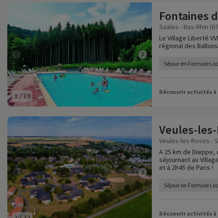
Fontaines 
Saales - Bas-Rhin (67
Le Village Liberté V
régional des Ballon
Séjour en Formule Lo
Découvrir activités à
1
/
19
Veules-les
Veules-les-Roses - S
A 25 km de Dieppe, 
séjournant au Villag
et à 2h45 de Paris !
Séjour en Formule Lo
Découvrir activités à
1
/
32