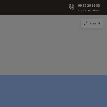
09 72 26 99 33
appel non surtaxé
Agrandir