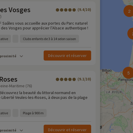
des Vosges
(9.4/10)
2
)
VF Saâles vous accueille aux portes du Parc naturel
s des Vosges pour apprécier l’Alsace authentique !
cative
Clubs enfants de 3 à 14 selon saison
Découvrir et réserver
 proximité
5
-Roses
(9.1/10)
eine-Maritime (76)
découvrez la beauté du littoral normand en
e Liberté Veules-les-Roses, à deux pas de la plage
cative
Plage à 900 m
Découvrir et réserver
 proximité