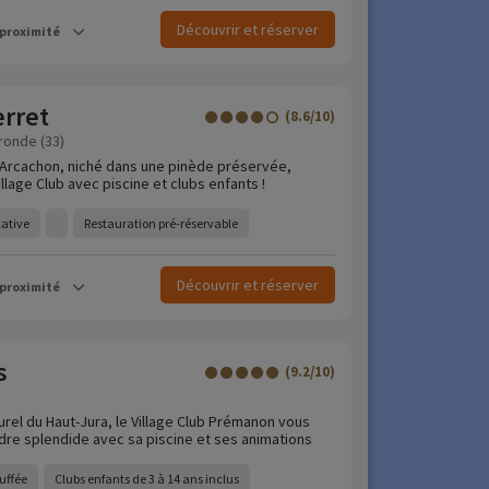
Découvrir et réserver
 proximité
erret
(8.6/10)
ronde (33)
'Arcachon, niché dans une pinède préservée,
llage Club avec piscine et clubs enfants !
cative
Restauration pré-réservable
Découvrir et réserver
 proximité
s
(9.2/10)
)
rel du Haut-Jura, le Village Club Prémanon vous
adre splendide avec sa piscine et ses animations
uffée
Clubs enfants de 3 à 14 ans inclus