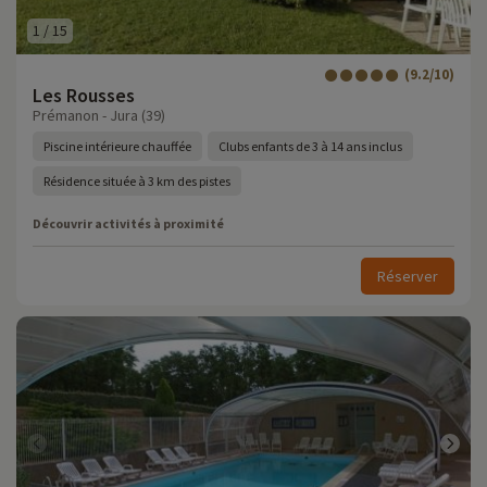
1
/
15
(9.2/10)
Les Rousses
Prémanon - Jura (39)
Piscine intérieure chauffée
Clubs enfants de 3 à 14 ans inclus
Résidence située à 3 km des pistes
Découvrir activités à proximité
Réserver