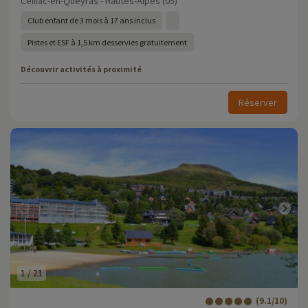
Ceillac-en-Queyras - Hautes-Alpes (05)
Club enfant de 3 mois à 17 ans inclus
Pistes et ESF à 1,5 km desservies gratuitement
Découvrir activités à proximité
Réserver
1
/
21
(9.1/10)