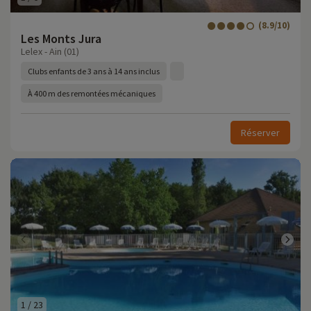
(8.9/10)
Les Monts Jura
Lelex - Ain (01)
Clubs enfants de 3 ans à 14 ans inclus
À 400 m des remontées mécaniques
Réserver
1
/
23