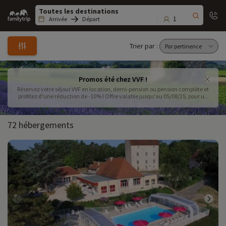
Family
trip
1
Arrivée
Départ
Trier par :
Promos été chez VVF !
Réservez votre séjour VVF en location, demi-pension ou pension complète et
profitez d'une réduction de -10% ! Offre valable jusqu'au 05/08/25, pour un
séjour de 7 nuitées minimum se déroulant entre le 28/06/25 et le 09/08/25.
72 hébergements