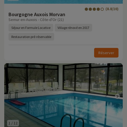
(8.8/10)
Bourgogne Auxois Morvan
Semur-en-Auxois - Côte-d'Or (21)
Séjour en Formule Locative
Village rénové en 2017
Restauration pré-réservable
Réserver
1
/
12