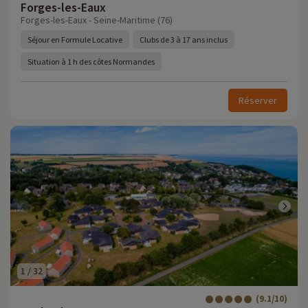
Forges-les-Eaux
Forges-les-Eaux - Seine-Maritime (76)
Séjour en Formule Locative
Clubs de 3 à 17 ans inclus
Situation à 1 h des côtes Normandes
Réserver
1
/
32
(9.1/10)