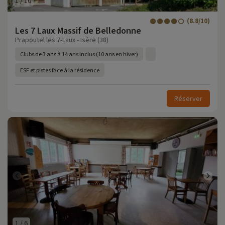
1
/
10
(8.8/10)
Les 7 Laux Massif de Belledonne
Prapoutel les 7-Laux - Isère (38)
Clubs de 3 ans à 14 ans inclus (10 ans en hiver)
ESF et pistes face à la résidence
Réserver
1
/
6