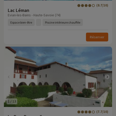
(8.7/10)
Lac Léman
Evian-les-Bains - Haute-Savoie (74)
Espace bien-être
Piscine intérieure chauffée
Réserver
1
/
13
(7.7/10)