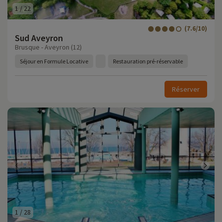
1
/
22
(7.6/10)
Sud Aveyron
Brusque - Aveyron (12)
Séjour en Formule Locative
Restauration pré-réservable
Réserver
1
/
28