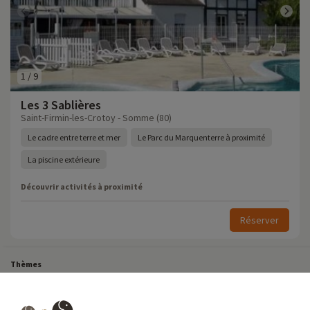
1
/
9
Les 3 Sablières
Saint-Firmin-les-Crotoy - Somme (80)
Le cadre entre terre et mer
Le Parc du Marquenterre à proximité
La piscine extérieure
Découvrir activités à proximité
Réserver
Thèmes
Tous Nos Week-ends en Famille
Vacances Dernière Minute en France
Court séjour de dernière minute
Toutes Nos Vacances en Famille en France