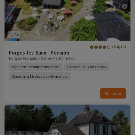
1
/
34
(7.8/10)
Forges-les-Eaux - Pension
Forges-les-Eaux - Seine-Maritime (76)
Séjour en Formule restauration
Clubs de 3 à 17 ans inclus
Situation à 1 h des côtes Normandes
Réserver