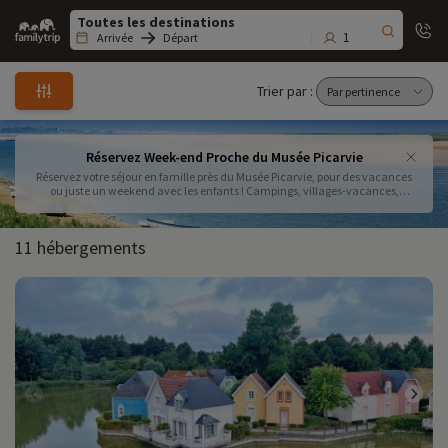
Family
trip
1
Arrivée
Départ
Trier par :
Réservez Week-end Proche du Musée Picarvie
Réservez votre séjour en famille près du Musée Picarvie, pour des vacances
ou juste un weekend avec les enfants ! Campings, villages-vacances,
Résidence de tourisme... Familytrip a sélectionné pour vous les meilleurs
hébergements familiaux à proximité du Musée Picarvie dans la Baie de
Somme. Associez à votre séjour les billets d'entrées au musée pour un
11 hébergements
fabuleux voyage dans le temps en famille.