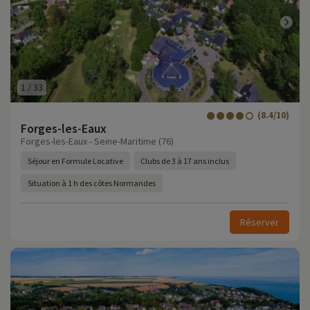
1
/
33
(8.4/10)
Forges-les-Eaux
Forges-les-Eaux - Seine-Maritime (76)
Séjour en Formule Locative
Clubs de 3 à 17 ans inclus
Situation à 1 h des côtes Normandes
Réserver