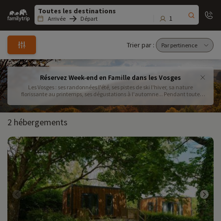
Family
trip
1
Arrivée
Départ
Trier par :
Réservez Week-end en Famille dans les Vosges
Les Vosges : ses randonnées l'été, ses pistes de ski l'hiver, sa nature
florissante au printemps, ses dégustations à l'automne... Pendant toute
l'année vous pouvez y partir en week-end en famille et passez de merveilleux
moments en famille.
2 hébergements