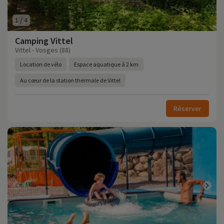
1
/
4
Camping Vittel
Vittel - Vosges (88)
Location de vélo
Espace aquatique à 2 km
Au cœur de la station thermale de Vittel
Réserver