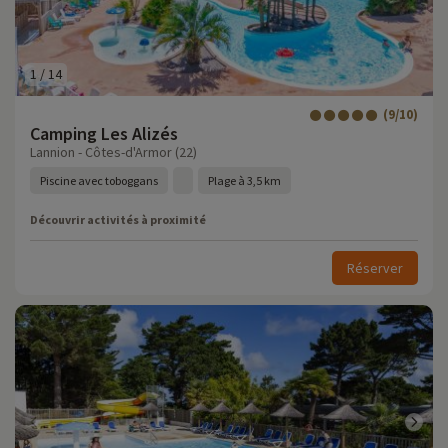
1
/
14
(9/10)
Camping Les Alizés
Lannion - Côtes-d'Armor (22)
Piscine avec toboggans
Plage à 3,5 km
Découvrir activités à proximité
Réserver