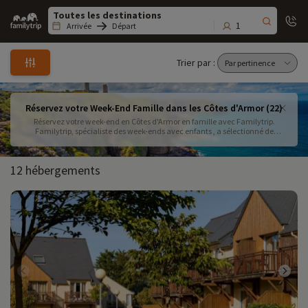
Family
trip
1
Arrivée
Départ
Trier par :
Réservez votre Week-End Famille dans les Côtes d'Armor (22)
Réservez votre week-end en Côtes d'Armor en famille avec Familytrip.
Familytrip, spécialiste des week-ends avec enfants , a sélectionné de
nombreuses idées pour une escapade proche de chez vous avec des
activités à faire en famille !
12 hébergements