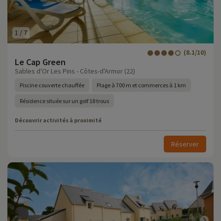
1
/
7
(8.1/10)
Le Cap Green
Sables d'Or Les Pins - Côtes-d'Armor (22)
Piscine couverte chauffée
Plage à 700 m et commerces à 1 km
Résidence située sur un golf 18 trous
Découvrir activités à proximité
Réserver