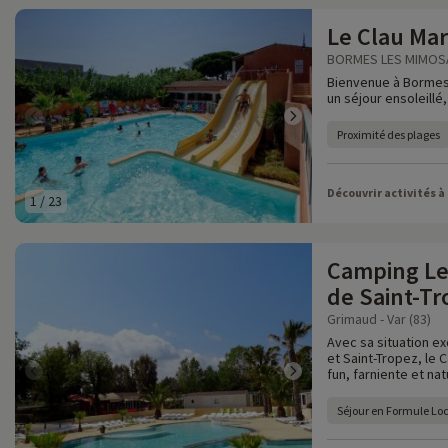
Le Clau Mar
BORMES LES MIMOSAS
Bienvenue à Bormes l
un séjour ensoleillé,
Proximité des plages
Découvrir activités à
1
/
23
Camping Le
de Saint-Tr
Grimaud - Var (83)
Avec sa situation ex
et Saint-Tropez, le 
fun, farniente et nat
Séjour en Formule Lo