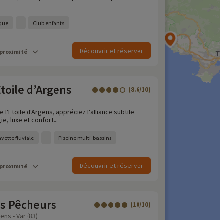
que
Club enfants
Découvrir et réserver
 proximité
toile d’Argens
(8.6/10)
l'Etoile d'Argens, appréciez l'alliance subtile
e, luxe et confort...
vette fluviale
Piscine multi-bassins
Découvrir et réserver
 proximité
s Pêcheurs
(10/10)
ns - Var (83)