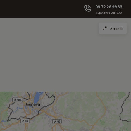
09 72 26 99 33
appel non surtaxé
Agrandir