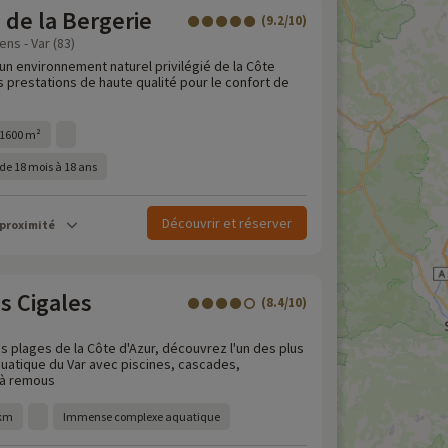
de la Bergerie
(9.2/10)
ns - Var (83)
un environnement naturel privilégié de la Côte
es prestations de haute qualité pour le confort de
 1600 m²
 de 18 mois à 18 ans
Découvrir et réserver
 proximité
s Cigales
(8.4/10)
es plages de la Côte d'Azur, découvrez l'un des plus
atique du Var avec piscines, cascades,
 à remous
0km
Immense complexe aquatique