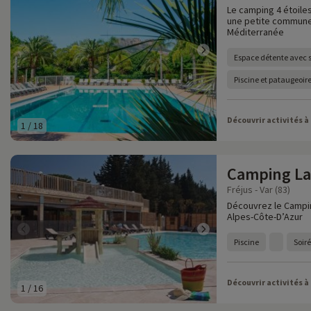
Le camping 4 étoile
une petite commune 
Méditerranée
Espace détente avec 
Piscine et pataugeoir
Découvrir activités à
1
/
18
Camping La
Fréjus - Var (83)
Découvrez le Campi
Alpes-Côte-D’Azur
Piscine
Soir
Découvrir activités à
1
/
16