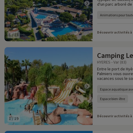
d'un parc arboré de
Animations pour toute
Découvrir activités à
1
/
23
Camping Le
HYERES - Var (83)
Entre le port de Hyè
Palmiers vous ouvre
vacances sous le sol
Espace aquatique av
Espace bien-être
Découvrir activités à
1
/
19