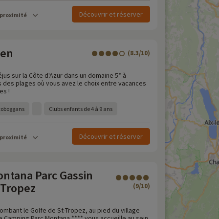
Découvrir et réserver
 proximité
een
(8.3/10)
jus sur la Côte d'Azur dans un domaine 5* à
 des plages où vous avez le choix entre vacances
es !
 toboggans
Clubs enfants de 4 à 9 ans
Découvrir et réserver
 proximité
ntana Parc Gassin
 Tropez
(9/10)
lombant le Golfe de St-Tropez, au pied du village
le Camping Parc Montana **** vous accueille au sein