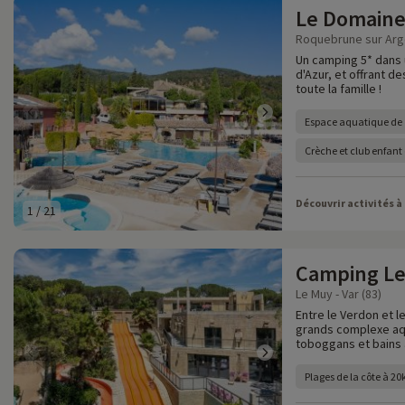
Le Domaine 
Roquebrune sur Arge
Un camping 5* dans 
d'Azur, et offrant d
toute la famille !
Espace aquatique de
Crèche et club enfant
Découvrir activités à
1
/
21
Camping Le
Le Muy - Var (83)
Entre le Verdon et l
grands complexe aqu
toboggans et bains
Plages de la côte à 2