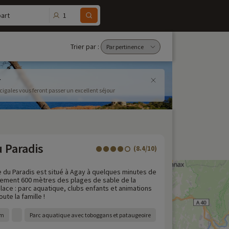
1
art
Trier par :
r
s cigales vous feront passer un excellent séjour
u Paradis
(8.4/10)
e du Paradis est situé à Agay à quelques minutes de
lement 600 mètres des plages de sable de la
lace : parc aquatique, clubs enfants et animations
ute la famille !
 m
Parc aquatique avec toboggans et pataugeoire