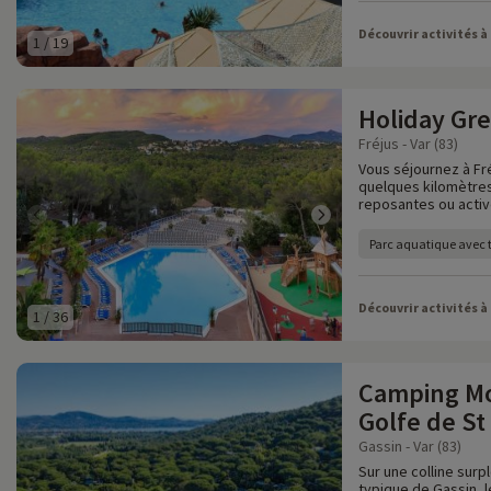
Découvrir activités à
1
/
19
Holiday Gr
Fréjus - Var (83)
Vous séjournez à Fré
quelques kilomètres
reposantes ou activ
Parc aquatique avec
Découvrir activités à
1
/
36
Camping Mo
Golfe de St
Gassin - Var (83)
Sur une colline surp
typique de Gassin, 