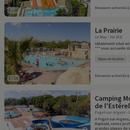
Découvrir activités à
1
/
28
La Prairie
Le Muy - Var (83)
Idéalement situé ent
*** vous accueille d
Séjour en location
Découvrir activités à
1
/
16
Camping Mo
de l'Estérel
Puget-sur-Argens - V
A Puget-sur-Argens,
Raphaël, venez profi
grandes plages de s