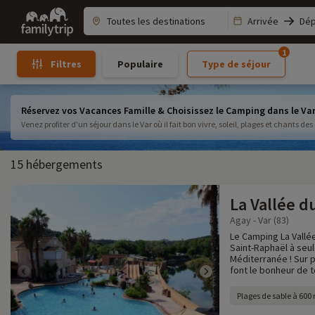
Family
Arrivée
Dép
trip
1
Populaire
Type de séjour
Filtres
Réservez vos Vacances Famille & Choisissez le Camping dans le Va
Venez profiter d'un séjour dans le Var où il fait bon vivre, soleil, plages et chants de
15 hébergements
La Vallée d
Agay - Var (83)
Le Camping La Vallé
Saint-Raphaël à seu
Méditerranée ! Sur p
font le bonheur de to
Plages de sable à 600