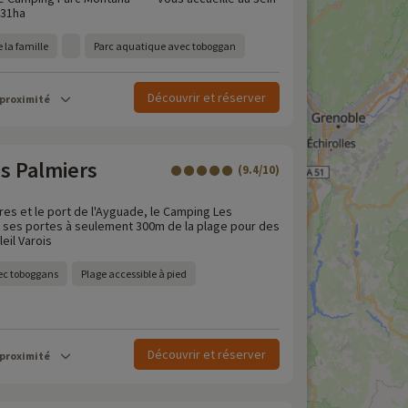
 31ha
 la famille
Parc aquatique avec toboggan
Découvrir et réserver
 proximité
s Palmiers
(9.4/10)
res et le port de l'Ayguade, le Camping Les
 ses portes à seulement 300m de la plage pour des
eil Varois
ec toboggans
Plage accessible à pied
Découvrir et réserver
 proximité