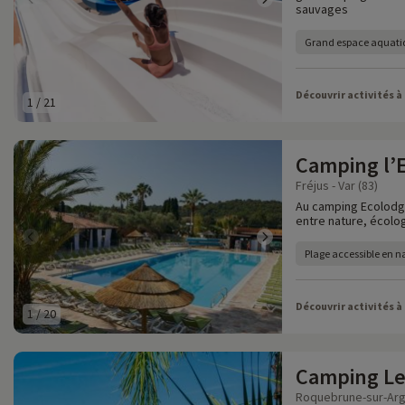
sauvages
Grand espace aquati
Découvrir activités à
1
/
21
Camping l’E
Fréjus - Var (83)
Au camping Ecolodge 
entre nature, écologi
Plage accessible en na
Découvrir activités à
1
/
20
Camping Le
Roquebrune-sur-Arge