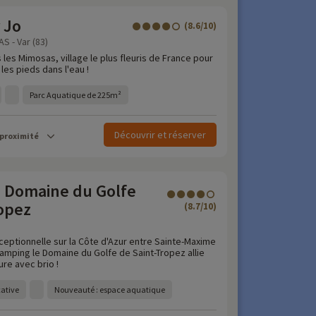
 Jo
(8.6/10)
 - Var (83)
es Mimosas, village le plus fleuris de France pour
 les pieds dans l'eau !
Parc Aquatique de 225m²
Découvrir et réserver
 proximité
 Domaine du Golfe
opez
(8.7/10)
ceptionnelle sur la Côte d'Azur entre Sainte-Maxime
Camping le Domaine du Golfe de Saint-Tropez allie
ure avec brio !
cative
Nouveauté : espace aquatique