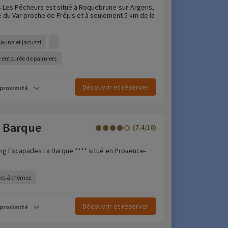
s Les Pêcheurs est situé à Roquebrune-sur-Argens,
du Var proche de Fréjus et à seulement 5 km de la
sauna et jacuzzi
e entourée de palmiers
Découvrir et réserver
 proximité
 Barque
(7.4/10)
ng Escapades La Barque **** situé en Provence-
ées à thèmes
Découvrir et réserver
 proximité