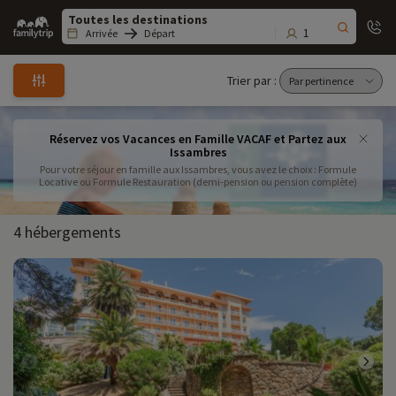
Family
trip
1
Arrivée
Départ
Trier par :
Réservez vos Vacances en Famille VACAF et Partez aux
Issambres
Pour votre séjour en famille aux Issambres, vous avez le choix : Formule
Locative ou Formule Restauration (demi-pension ou pension complète)
4 hébergements