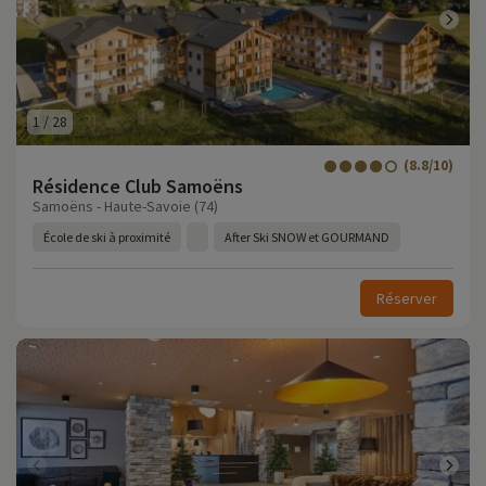
1
/
28
(8.8/10)
Résidence Club Samoëns
Samoëns - Haute-Savoie (74)
École de ski à proximité
After Ski SNOW et GOURMAND
Réserver