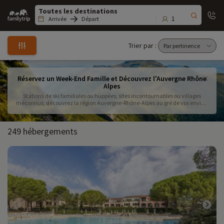
Family
trip
1
Arrivée
Départ
Trier par :
Réservez un Week-End Famille et Découvrez l'Auvergne Rhône
Alpes
Stations de ski familiales ou huppées, sites incontournables ou villages
méconnus, découvrez la région Auvergne-Rhône-Alpes au gré de vos envies.
Imaginez le séjour qui vous ressemble parmi nos 180 résidences et villages
clubs. Une chose est certaine, la nature et le grand air seront au rendez-vous
pour votre week-end famille .
249 hébergements