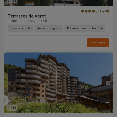
1
/
22
(9/10)
Terrasses de Veret
Flaine - Haute-Savoie (74)
Espace détente
Au pied des pistes
Piscine intérieure chauffée
Réserver
1
/
13