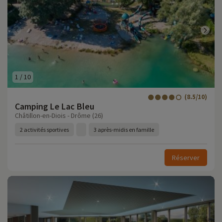
1
/
10
(8.5/10)
Camping Le Lac Bleu
Châtillon-en-Diois - Drôme (26)
2 activités sportives
3 après-midis en famille
Réserver