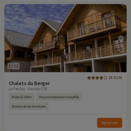
1
/
12
(8.5/10)
Chalets du Berger
La Feclaz - Savoie (73)
Pistes à 100m
Piscine intérieure chauffée
Station de ski familiale
Réserver