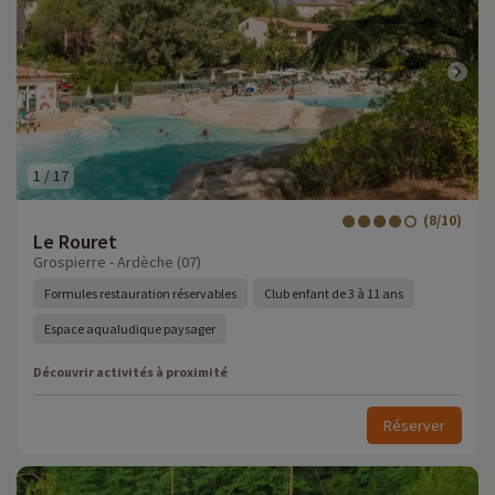
1
/
17
(8/10)
Le Rouret
Grospierre - Ardèche (07)
Formules restauration réservables
Club enfant de 3 à 11 ans
Espace aqualudique paysager
Découvrir activités à proximité
Réserver