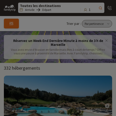
Family
trip
1
Arrivée
Départ
Trier par :
Réservez un Week-End Dernière Minute à moins de 3 h de
Marseille
Vous avez envie d’évasion en famille mais êtes à court de temps ? Offrez
vous une pause à proximité de Marseille. Avec Familytrip, choisissez
l’hébergement de vos vacances en famille de dernière minute, à moins de
3h de Marseille .
332 hébergements