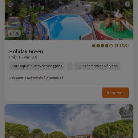
1
/
36
(8.3/10)
Holiday Green
Fréjus - Var (83)
Parc aquatique avec toboggans
Clubs enfants de 4 à 9 ans
Découvrir activités à proximité
Réserver