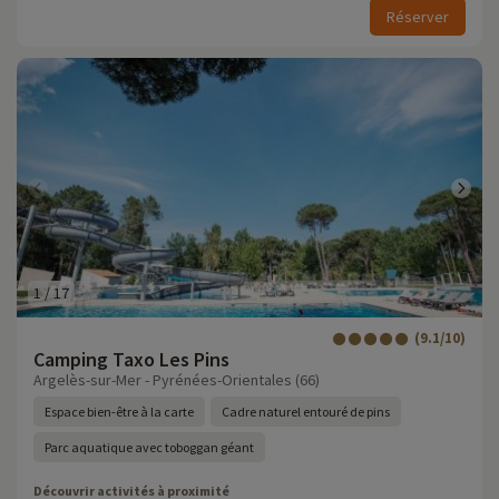
Réserver
1
/
17
(9.1/10)
Camping Taxo Les Pins
Argelès-sur-Mer - Pyrénées-Orientales (66)
Espace bien-être à la carte
Cadre naturel entouré de pins
Parc aquatique avec toboggan géant
Découvrir activités à proximité