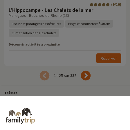
(9/10)
L'Hippocampe - Les Chalets de la mer
Martigues - Bouches-du-Rhône (13)
Piscine et pataugeoire extérieures
Plage et commerces à 300 m
Climatisation dans les chalets
Découvrir activités à proximité
Réserver
1 - 25 sur 332
Thèmes
Tous Nos Week-ends en Famille
Vacances Dernière Minute en France
Court séjour de dernière minute
Toutes Nos Vacances en Famille en France
Court séjour Insolite
Vacances en camping en France
Destinations