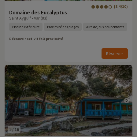
(8.4/10)
Domaine des Eucalyptus
Saint Aygulf - Var (83)
Piscine extérieure
Proximité des plages
Aire de jeux pour enfants
Découvrir activités à proximité
Réserver
1
/
16