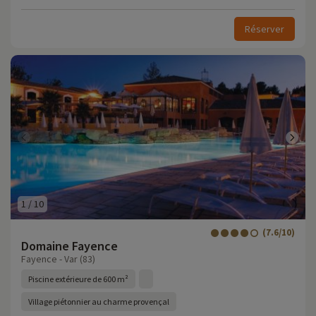
Réserver
1
/
10
(7.6/10)
Domaine Fayence
Fayence - Var (83)
Piscine extérieure de 600 m²
Village piétonnier au charme provençal