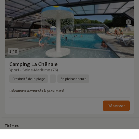
1
/
8
Camping La Chênaie
Yport - Seine-Maritime (76)
Proximité de la plage
En pleine nature
Découvrir activités à proximité
Réserver
Thèmes
Tous Nos Week-ends en Famille
Vacances Dernière Minute en France