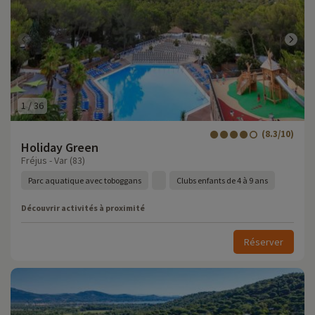
1
/
36
(8.3/10)
Holiday Green
Fréjus - Var (83)
Parc aquatique avec toboggans
Clubs enfants de 4 à 9 ans
Découvrir activités à proximité
Réserver