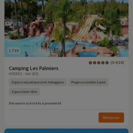
1
/
19
(9.4/10)
Camping Les Palmiers
HYERES - Var (83)
Espace aquatique avec toboggans
Plage accessible à pied
Espace bien-être
Découvrir activités à proximité
Réserver