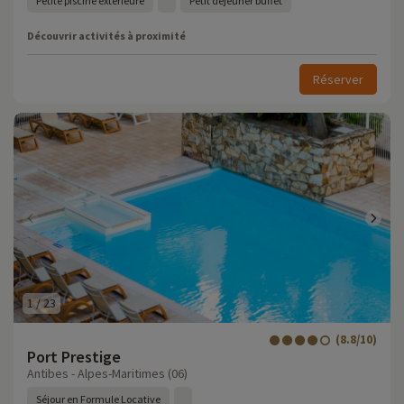
Petite piscine extérieure
Petit déjeuner buffet
Découvrir activités à proximité
Réserver
1
/
23
(8.8/10)
Port Prestige
Antibes - Alpes-Maritimes (06)
Séjour en Formule Locative