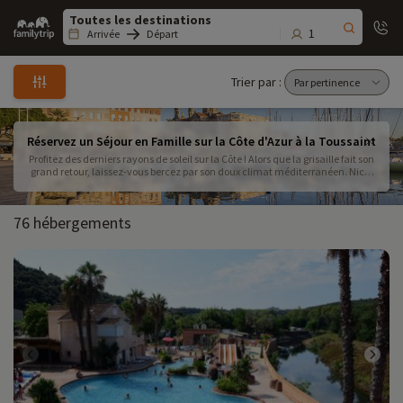
Family
trip
1
Arrivée
Départ
Trier par :
Réservez un Séjour en Famille sur la Côte d'Azur à la Toussaint
Profitez des derniers rayons de soleil sur la Côte ! Alors que la grisaille fait son
grand retour, laissez-vous bercez par son doux climat méditerranéen. Nice,
Hyères, Menton, Marseille... Redonnez de la couleur à votre automne :)
76 hébergements