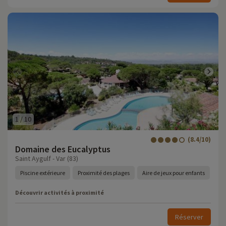
1
/
10
(8.4/10)
Domaine des Eucalyptus
Saint Aygulf - Var (83)
Piscine extérieure
Proximité des plages
Aire de jeux pour enfants
Découvrir activités à proximité
Réserver