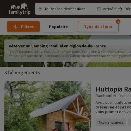
Family
Arrivée
Dép
trip
1
Populaire
Type de séjour
Filtres
Réservez un Camping Familial en région Ile-de-France
Paris, Fontainebleau, Versailles... La région parisienne a plus à offrir que vous ne 
camping en famille en Ile de France avec Familytrip. Réservez nos campings pensés 
3 hébergements
Huttopia R
Rambouillet - Yvelin
Avec ses habitats e
préservée et ses no
vous promet des vaca
Piscine naturelle