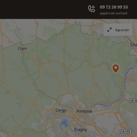
09 72 26 99 33
appel non surtaxé
Agrandir