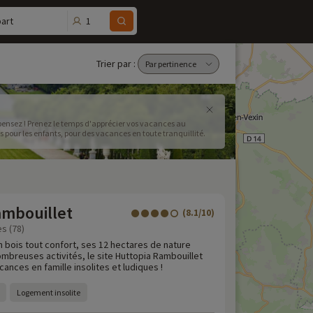
1
art
Trier par :
le pensez ! Prenez le temps d'apprécier vos vacances au
pour les enfants, pour des vacances en toute tranquillité.
ambouillet
(8.1/10)
es (78)
n bois tout confort, ses 12 hectares de nature
mbreuses activités, le site Huttopia Rambouillet
nces en famille insolites et ludiques !
Logement insolite