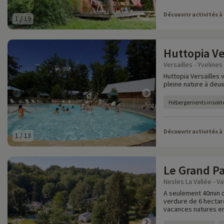
Découvrir activités à
1
/
19
Huttopia Ve
Versailles - Yvelines 
Huttopia Versailles
pleine nature à deux
Hébergements insolit
Découvrir activités à
1
/
13
Le Grand Pa
Nesles La Vallée - Va
A seulement 40min du
verdure de 6 hectar
vacances natures en