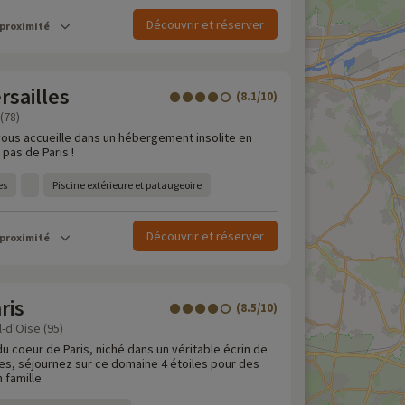
Découvrir et réserver
 proximité
rsailles
(8.1/10)
(78)
 vous accueille dans un hébergement insolite en
 pas de Paris !
es
Piscine extérieure et pataugeoire
Découvrir et réserver
 proximité
ris
(8.5/10)
l-d'Oise (95)
 coeur de Paris, niché dans un véritable écrin de
es, séjournez sur ce domaine 4 étoiles pour des
 famille