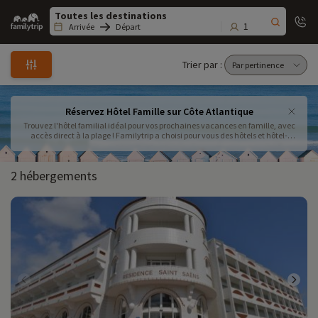
Family
trip
1
Arrivée
Départ
Trier par :
Réservez Hôtel Famille sur Côte Atlantique
Trouvez l'hôtel familial idéal pour vos prochaines vacances en famille, avec
accès direct à la plage ! Familytrip a choisi pour vous des hôtels et hôtel-
clubs sur la côte Atlantique pour vos vacances en famille au bord de l'eau :
des chambres confortables, un accueil convivial,... et à proximité de l'océan.
Ne cherchez plus, vous avez trouvé
2 hébergements