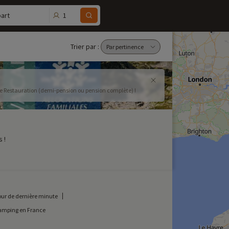
1
art
Trier par :
ule Restauration (demi-pension ou pension complète) !
 !
our de dernière minute
amping en France