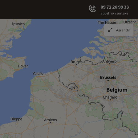
09 72 26 99 33
appel non surtaxé
Agrandir