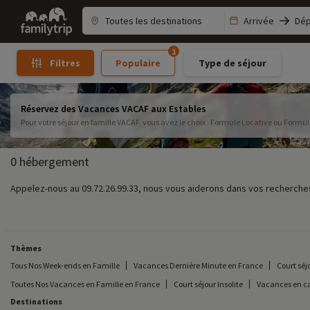
Family
Arrivée
Dép
trip
1
Populaire
Type de séjour
Filtres
Réservez des Vacances VACAF aux Estables
Pour votre séjour en famille VACAF, vous avez le choix : Formule Locative ou Form
0 hébergement
Appelez-nous au 09.72.26.99.33, nous vous aiderons dans vos recherches
Thèmes
Tous Nos Week-ends en Famille
Vacances Dernière Minute en France
Court séj
Toutes Nos Vacances en Famille en France
Court séjour Insolite
Vacances en c
Destinations