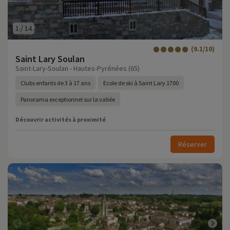
1
/
14
(9.1/10)
Saint Lary Soulan
Saint-Lary-Soulan - Hautes-Pyrénées (65)
Clubs enfants de 3 à 17 ans
Ecole de ski à Saint Lary 1700
Panorama exceptionnel sur la vallée
Découvrir activités à proximité
Réserver