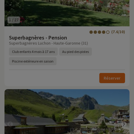
1
/
27
(7.6/10)
Superbagnères - Pension
Superbagnères Luchon - Haute-Garonne (31)
Club enfants 4 mois à 17 ans
Au pied des pistes
Piscine extérieure en saison
Réserver