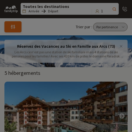
Family
trip
1
Arrivée
Départ
Trier par :
Réservez des Vacances au Ski en Famille aux Arcs (73)
Les Arcs ce n'est pas une station de ski familiale mais 4 stations de ski
pensées pour les familles ! Avec ses 420 km de pistes le domaine Paradiski
des Arcs culmine à 3 300 mètres d'altitude !Privilégiez l'accès facile en
séjournant à Arc 1600 avec le funiculaire en accès direct depuis Bourg Saint-
Maurice .
5 hébergements