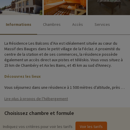
7 photos de plus
Informations
Chambres
Accès
Services
La Résidence Les Balcons d’Aix est idéalement située au cœur du
Massif des Bauges dans le petit village de la Féclaz. A proximité du
centre de la station et de ses commerces, la résidence possède
également un accès direct aux pistes et téléskis. Vous vous situez à
25 km de Chambéry et Aix les Bains, et 45 km au sud d'Annecy.
Découvrez les lieux
Vous séjournez dans une résidence à 1 500 mètres d’altitude, près de
la frontière italienne. Les pistes de ski de fond se situent à 300
mètres et vous pouvez retrouver le centre de la station et les
Lire plus à propos de l’hébergement
commerces à 5 minutes à pieds.
Choisissez chambre et formule
Réservez en studio, chambre ou appartement et découvrez la vie de
montagne en couple, en famille ou entre amis.
Indiquez vos critères pour voir les tarifs
Voir les tarifs