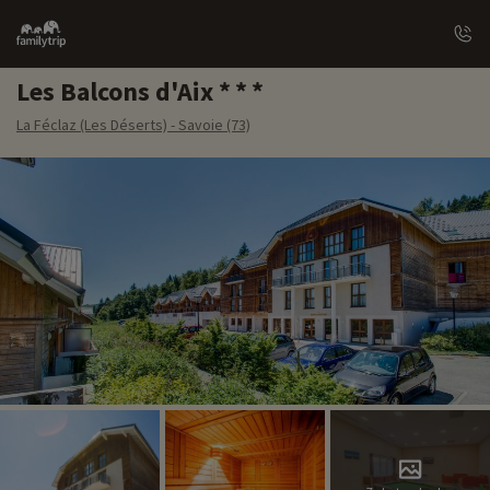
Family
trip
Les Balcons d'Aix
La Féclaz (Les Déserts) - Savoie (73)