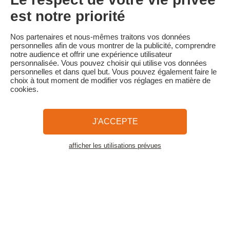
acompte conservé
• Annulation moins de 30 jours avant la date de début du séjour :
est notre priorité
100 % du prix du séjour
Familytrip vous conseille de souscrire l'assurance annulation de
Nos partenaires et nous-mêmes traitons vos données
son partenaire Mutuaide-Groupama. Souscrivez au moment de la
personnelles afin de vous montrer de la publicité, comprendre
réservation ou dans les 24h suivant votre réservation par
notre audience et offrir une expérience utilisateur
téléphone.
personnalisée. Vous pouvez choisir qui utilise vos données
personnelles et dans quel but. Vous pouvez également faire le
choix à tout moment de modifier vos réglages en matière de
cookies.
Familytrip
© 2026 Familytrip
Qui sommes-nous?
CGV et Charte de Confidentialité
J'ACCEPTE
La Presse parle de nous
Partenaires
FAQ
Blog
Plan du site
afficher les utilisations prévues
Voir les logements
Paiement sécurisé
Réalisé par Sooyoos
Appelez-nous au
Besoin d’aide ?
09 72 26 99 33