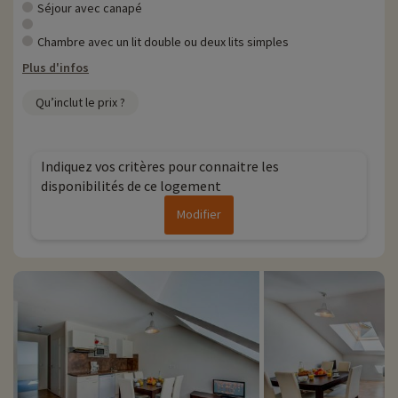
› 150 km de pistes, dont un itinéraire de randonnée nordique à
Séjour avec canapé
travers la forêt du Massif des Bauges
› Qualité des pistes, points de vue remarquables, environnement
Chambre avec un lit double ou deux lits simples
naturel préservé
Plus d'infos
› Ski alpin : 50km de pistes tous niveaux
› 13 remontées mécaniques (dont 2 télésièges)
Qu’inclut le prix ?
› Toute l'année : nombreuses activités proposées en station
Plus d'informations
Indiquez vos critères pour connaitre les
disponibilités de ce logement
• Animaux de compagnie acceptés, en supplément
• Personnes à mobilité réduite, accompagnement obligatoire
Modifier