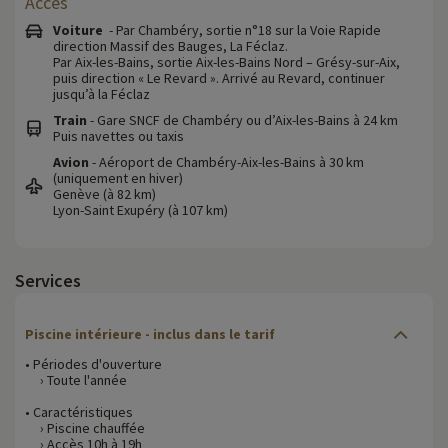
Accès
Voiture
- Par Chambéry, sortie n°18 sur la Voie Rapide
direction Massif des Bauges, La Féclaz.
Par Aix-les-Bains, sortie Aix-les-Bains Nord – Grésy-sur-Aix,
puis direction « Le Revard ». Arrivé au Revard, continuer
jusqu’à la Féclaz
Train
- Gare SNCF de Chambéry ou d’Aix-les-Bains à 24 km
Puis navettes ou taxis
Avion
- Aéroport de Chambéry-Aix-les-Bains à 30 km
(uniquement en hiver)
Genève (à 82 km)
Lyon-Saint Exupéry (à 107 km)
Services
Piscine intérieure - inclus dans le tarif
• Périodes d'ouverture
› Toute l'année
• Caractéristiques
› Piscine chauffée
› Accès 10h à 19h