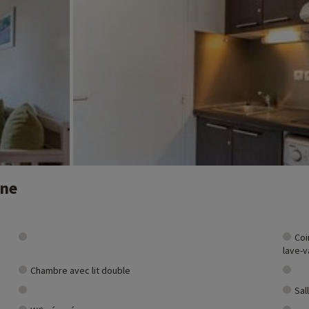
nne
Coi
lave-v
Chambre avec lit double
Sal