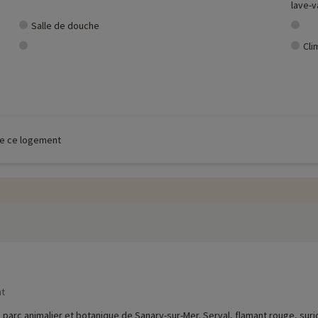
lave-v
Salle de douche
Cli
 de ce logement
nt
 parc animalier et botanique de Sanary-sur-Mer. Serval, flamant rouge, sur