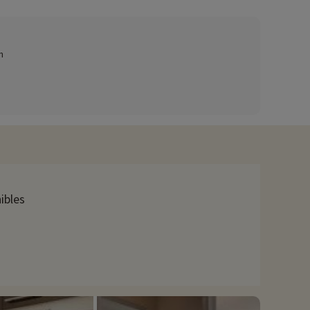
dont une avec toboggan et pataugeoire pour les enfants,
n
ibles