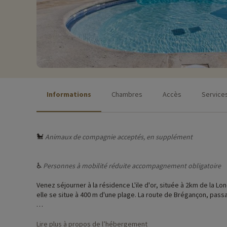
Informations
Chambres
Accès
Service
🐩
Animaux de compagnie acceptés, en supplément
♿
Personnes à mobilité réduite accompagnement obligatoire
Venez séjourner à la résidence L'ile d'or, située à 2km de la L
elle se situe à 400 m d'une plage. La route de Brégançon, pass
La résidence vous accueille à la semaine pour des vacances fam
kitchenette.
Lire plus à propos de l’hébergement