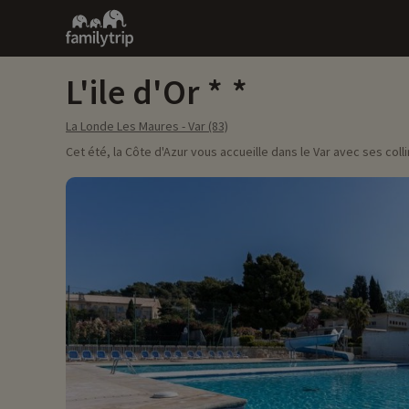
Family
trip
L'ile d'Or
La Londe Les Maures - Var (83)
Cet été, la Côte d'Azur vous accueille dans le Var avec ses co