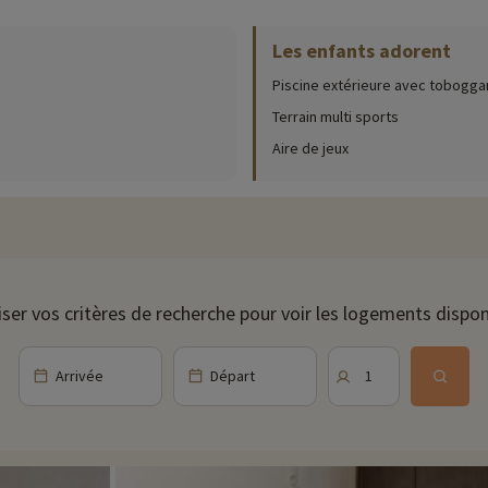
 signe de la détente et du bien-être, la résidence propose deux piscines 
Les enfants adorent
orme pour les parents avec hammam, sauna et salle de fitness.
Piscine extérieure avec tobogga
 réserver en ligne
Terrain multi sports
Aire de jeux
iser vos critères de recherche pour voir les logements dispon
 à tarif préférentiel
Arrivée
Départ
1