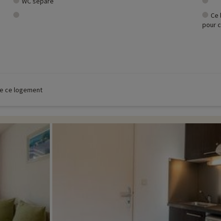
WC séparé
Ce 
pour c
 de ce logement