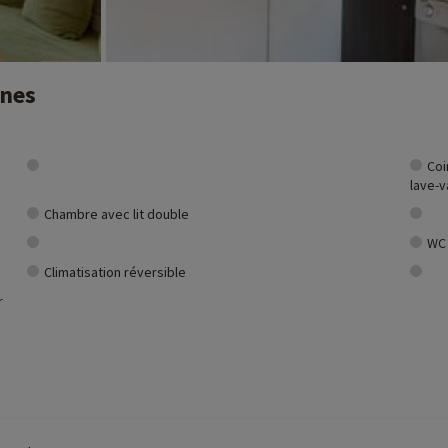
nnes
Coi
lave-v
Chambre avec lit double
WC
Climatisation réversible
r