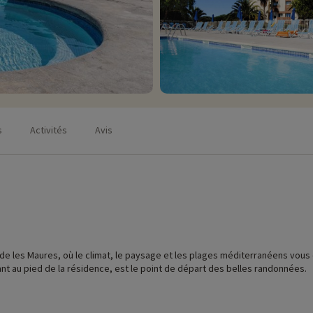
s
Activités
Avis
onde les Maures, où le climat, le paysage et les plages méditerranéens vous
ant au pied de la résidence, est le point de départ des belles randonnées.
iliales à la mer, en plein cœur du Var. En toute tranquillité, vous séjour