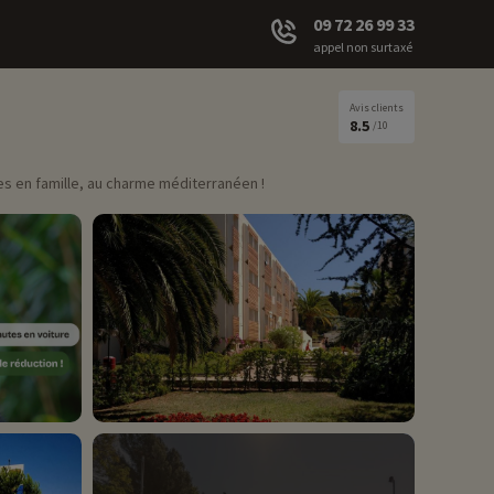
09 72 26 99 33
appel non surtaxé
Avis clients
8.5
/10
ces en famille, au charme méditerranéen !