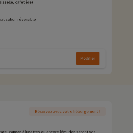
aisselle, cafetière)
matisation réversible
Modifier
Réservez avec votre hébergement !
icate, caïman à lunettes ou encore lémurien seront vos