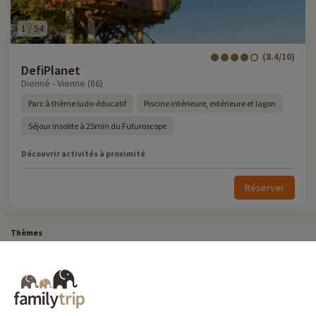
1
/
54
(8.4/10)
DefiPlanet
Dienné - Vienne (86)
Parc à thème ludo-éducatif
Piscine intérieure, extérieure et lagon
Séjour insolite à 25min du Futuroscope
Découvrir activités à proximité
Réserver
Thèmes
Tous Nos Week-ends en Famille
Vacances Dernière Minute en France
Court séjour de dernière minute
Toutes Nos Vacances en Famille en France
Court séjour Insolite
Vacances en camping en France
Destinations