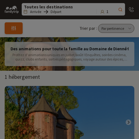
Family
trip
1
Arrivée
Départ
Trier par :
Des animations pour toute la famille au Domaine de Dienné !
Profitez d'animations uniques en juillet/août ! Enquêtes, soirées cinéma,
quizz, clubs enfants, sorties pédagogiques, voyage autour des épices,
accrobranche en nocturne... Certaines animations sont en supplément
et/ou sur réservation. Nous contacter pour plus d'informations.
1 hébergement