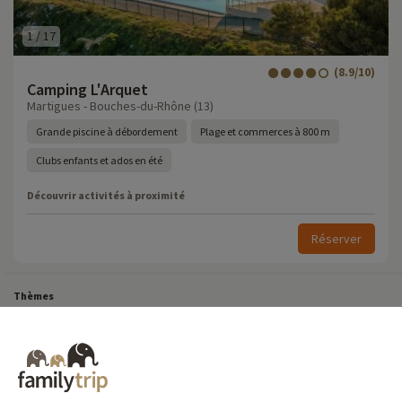
1
/
17
(8.9/10)
Camping L'Arquet
Martigues - Bouches-du-Rhône (13)
Grande piscine à débordement
Plage et commerces à 800 m
Clubs enfants et ados en été
Découvrir activités à proximité
Réserver
Thèmes
Tous Nos Week-ends en Famille
Vacances Dernière Minute en France
Court séjour de dernière minute
Toutes Nos Vacances en Famille en France
Court séjour Insolite
Vacances en camping en France
Destinations