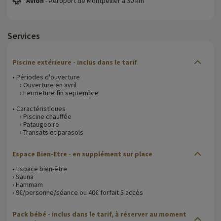
Avion
- Aéroport de Montpellier à 30 km
Services
Piscine extérieure - inclus dans le tarif
• Périodes d'ouverture
› Ouverture en avril
› Fermeture fin septembre
• Caractéristiques
› Piscine chauffée
› Pataugeoire
› Transats et parasols
Espace Bien-Etre - en supplément sur place
• Espace bien-être
› Sauna
› Hammam
› 9€/personne/séance ou 40€ forfait 5 accès
Pack bébé - inclus dans le tarif, à réserver au moment