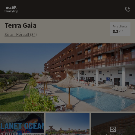
Family
trip
Terra Gaia
Avis clients
8.2
/10
Sète - Hérault (34)