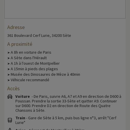
Adresse
361 Boulevard Cerf Lurie, 34200 Sète
A proximité
A 8h en voiture de Paris
➤
A Sète dans l'Hérault
➤
A 1h à l'ouest de Montpellier
➤
A 15min à pieds des plages
➤
Musée des Dinosaures de Mèze à 40min
➤
Véhicule recommandé
➤
Accès
Voiture
- De Paris, suivre A6, A7 et A9 en direction de D600 à
Poussan. Prendre la sortie 33-Sète et quitter A9. Continuer
sur D600. Prendre D2 en direction de Route des Quatre
Chansons à Sète.
Train
- Gare de Sète à 5 km, puis bus ligne n°3, arrêt "Cerf
Lurie"