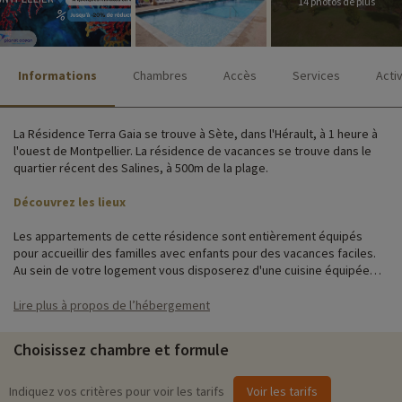
14 photos de plus
Informations
Chambres
Accès
Services
Acti
La Résidence Terra Gaia se trouve à Sète, dans l'Hérault, à 1 heure à
l'ouest de Montpellier. La résidence de vacances se trouve dans le
quartier récent des Salines, à 500m de la plage.
Découvrez les lieux
Les appartements de cette résidence sont entièrement équipés
pour accueillir des familles avec enfants pour des vacances faciles.
Au sein de votre logement vous disposerez d'une cuisine équipée
avec lave vaisselle, d'une salle de bain ou de douche et d'un balcon.
Lire plus à propos de l’hébergement
Activités famille sur place
Choisissez chambre et formule
Pour des informations très précises sur les activités à faire sur place
(date d'ouverture, âge pour les club, contenu du pack bébé...),
cliquez ici !
Indiquez vos critères pour voir les tarifs
Voir les tarifs