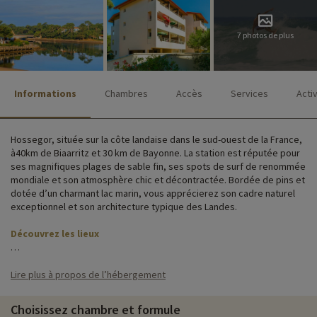
7 photos de plus
Informations
Chambres
Accès
Services
Acti
Hossegor, située sur la côte landaise dans le sud-ouest de la France,
à40km de Biaarritz et 30 km de Bayonne. La station est réputée pour
ses magnifiques plages de sable fin, ses spots de surf de renommée
mondiale et son atmosphère chic et décontractée. Bordée de pins et
dotée d’un charmant lac marin, vous apprécierez son cadre naturel
exceptionnel et son architecture typique des Landes.
Découvrez les lieux
La résidence du parc d'Hossegor est située en ville, à 200 m de la
plage du Lac Marin et à deux pas du Golf d'Hossegor. A votre arrivée
Lire plus à propos de l’hébergement
vous pourrez stationner sur le parking de la résidence prévu à cet
effet. A 150 m de la résidence vous trouverez facilement les
Choisissez chambre et formule
commerces et restaurants où goûter les spécialités locales.