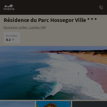
Family
trip
Résidence du Parc Hossegor Ville
Hossegor cedex - Landes (40)
Avis clients
8.2
/10