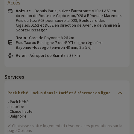
Accès
Voiture
- Depuis Paris, suivez l'autoroute A10 et A63 en
direction de Route de Capbreton/D28 à Bénesse-Maremne.
Puis quittez A63 pour suivre la D28, Boulevard des
Cigales/D152 et D652 en direction de Avenue de Vamireh à
Soorts-Hossegor.
Train
- Gare de Bayonne à 26 km
Puis Taxi ou Bus Ligne 7 ou «RDTL» ligne régulière
Bayonne-Hossegor(environ 48 min, 2 à 5 €)
Avion
- Aéroport de Biarritz à 38 km
Services
Pack bébé - inclus dans le tarif et à réserver en ligne
• Pack bébé
› Lit bébé
› Chaise haute
› Baignoire
✔ Choisissez votre logement et réservez ces prestations sur la
page Options