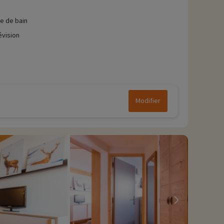
le de bain
évision
Modifier