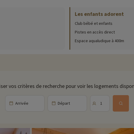
Les enfants adorent
ur place (date d'ouverture, âge pour les club, contenu du pack bébé...),
cliqu
Club bébé et enfants
r des bandes dessinées, des livres de poche ou des jeux de société pour 
Pistes en accès direct
Espace aqualudique à 400m
es au sein de la station : spectacles, concerts dans la station, etc. Les
e d'une situation privilégiée dans les 3 Vallées qui concentre le plus grand
les sommets enneigés et balades en chiens de traîneau). Après une journée
.
iser vos critères de recherche pour voir les logements dispon
hivernale. En été, découvrez des paysages époustouflants de la Vallée de
es activités pour tous les âges ( accrobranche, balade à cheval, yoga, etc.).
Arrivée
Départ
1
ivités famille à proximité de nos hébergements : zoo, aquarium...Si nous 
t et vous pouvez les découvrir
en cliquant ici !