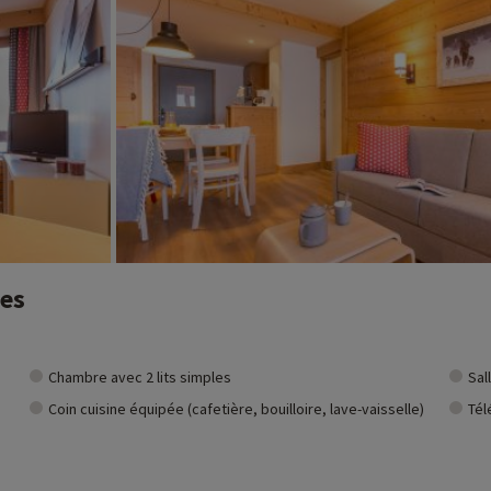
es stations
ultes et enfants
s et 8 noires)
re station de ski au monde
s, 111 rouges et 37 noires)
nes
Chambre avec 2 lits simples
Sal
Coin cuisine équipée (cafetière, bouilloire, lave-vaisselle)
Tél