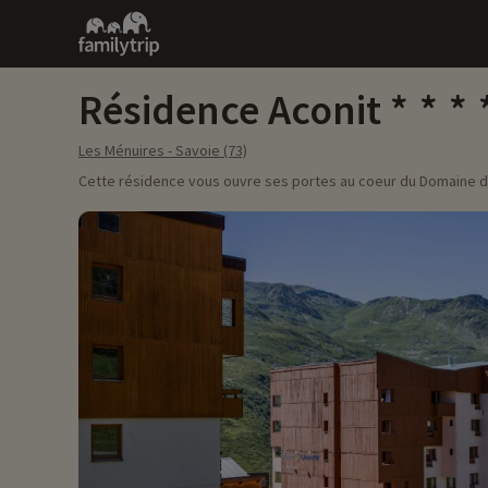
Family
trip
Résidence Aconit
Les Ménuires - Savoie (73)
Cette résidence vous ouvre ses portes au coeur du Domaine de