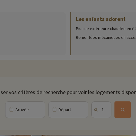
ités rendant votre séjour à la montagne encore plus confortable.
Les enfants adorent
Piscine extérieure chauffée en é
9h à 18h (19h en été)
nt sagement votre visite...
Remontées mécaniques en accès
 12 CHF (env. 11€) par adulte, gratuit jusqu'à 5 ans
iser vos critères de recherche pour voir les logements dispon
Arrivée
Départ
1