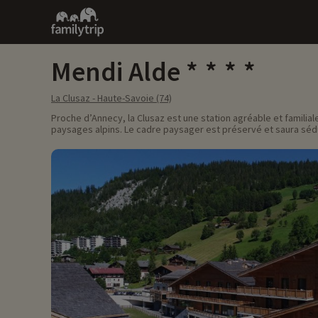
Family
trip
Mendi Alde
La Clusaz - Haute-Savoie (74)
Proche d’Annecy, la Clusaz est une station agréable et familia
paysages alpins. Le cadre paysager est préservé et saura sédui