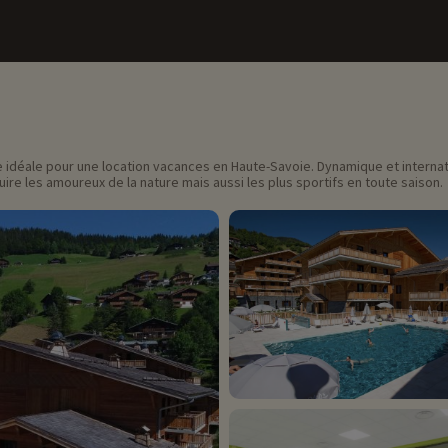
le idéale pour une location vacances en Haute-Savoie. Dynamique et interna
re les amoureux de la nature mais aussi les plus sportifs en toute saison.