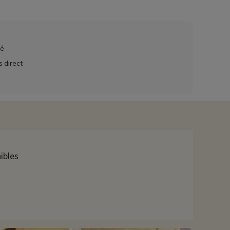
té
 direct
ibles