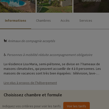
5 photos de plus
Informations
Chambres
Accès
Services
🐩
Animaux de compagnie acceptés
♿
Personnes à mobilité réduite accompagnement obligatoire
La résidence Lisa Maria, semi-piétonne, se divise en 7 hameaux de
maisons climatisées, qui peuvent accueillir de 4 à 8 personnes. Les
maisons de vacances sont très bien équipées : télévision, lave-
vaisselle, climatisation et terrasse ou jardin pour des déjeuners
ensoleillés. Chaque location dispose d’une place de stationnement et
Lire plus à propos de l’hébergement
des parkings visiteurs sont disponibles à proximité de la réception
En plus de son accès direct à la plage, vous pourrez profiter d’une
Choisissez chambre et formule
grande piscine extérieure de 200 m²
Indiquez vos critères pour voir les tarifs
Voir les tarifs