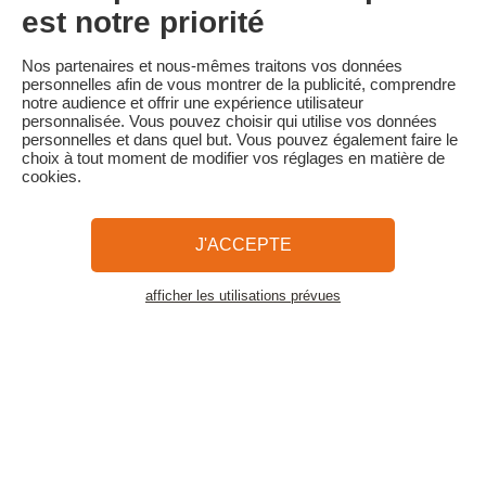
• Annulation de moins de 7 jours avant la date de début du séjour
est notre priorité
ou non présentation : 100% du montant du séjour est conservé
Familytrip vous conseille de souscrire l'assurance annulation de
Nos partenaires et nous-mêmes traitons vos données
son partenaire AREAS Assurances. Souscrivez au moment de la
personnelles afin de vous montrer de la publicité, comprendre
réservation ou dans les 24h suivant votre réservation par
notre audience et offrir une expérience utilisateur
téléphone.
personnalisée. Vous pouvez choisir qui utilise vos données
personnelles et dans quel but. Vous pouvez également faire le
choix à tout moment de modifier vos réglages en matière de
cookies.
Familytrip
© 2026 Familytrip
Qui sommes-nous?
CGV et Charte de Confidentialité
J'ACCEPTE
La Presse parle de nous
Partenaires
FAQ
Blog
Plan du site
afficher les utilisations prévues
Voir les logements
Paiement sécurisé
Réalisé par Sooyoos
Appelez-nous au
Besoin d’aide ?
09 72 26 99 33