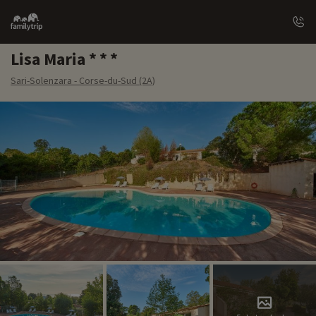
Family
trip
Lisa Maria
Sari-Solenzara - Corse-du-Sud (2A)