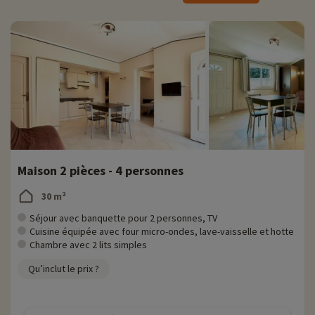
♥
Notre activité coup de cœur
- en supplément
•
Baracci Natura
: ouvert tous les jours toute l'année
› Accrobranche, canyoning, via ferrata, tyroliennes
› Canyoning dès 7 ans
› Accrobranche dès 2 ans
Maison 2 pièces - 4 personnes
30 m²
Séjour avec banquette pour 2 personnes, TV
Cuisine équipée avec four micro-ondes, lave-vaisselle et hotte
Chambre avec 2 lits simples
Qu’inclut le prix ?