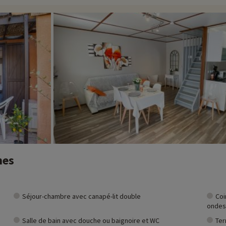
t et vous pouvez les découvrir
en cliquant ici !
nes
Séjour-chambre avec canapé-lit double
Coi
ondes,
Salle de bain avec douche ou baignoire et WC
Ter