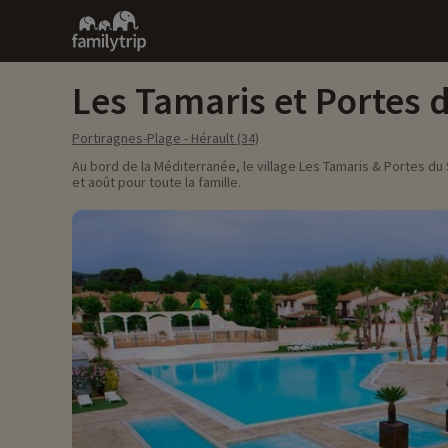
Family
trip
Les Tamaris et Portes d
Portiragnes-Plage - Hérault (34)
Au bord de la Méditerranée, le village Les Tamaris & Portes du
et août pour toute la famille.