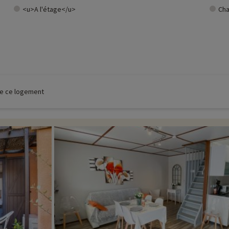
<u>A l'étage</u>
Cha
 de ce logement