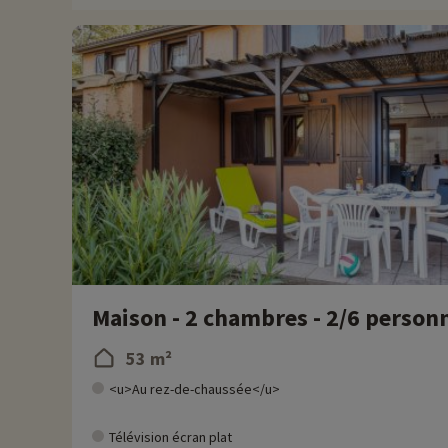
remise directement en ligne après avoir choisi votre logemen
Plus d'informations
• Animaux de compagnie acceptés, en supplément
Maison - 2 chambres - 2/6 person
53 m²
<u>Au rez-de-chaussée</u>
Télévision écran plat