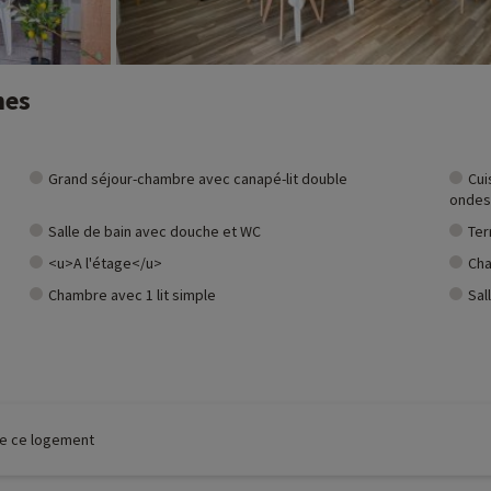
nes
Grand séjour-chambre avec canapé-lit double
Cui
ondes,
Salle de bain avec douche et WC
Ter
<u>A l'étage</u>
Cha
Chambre avec 1 lit simple
Sal
 de ce logement