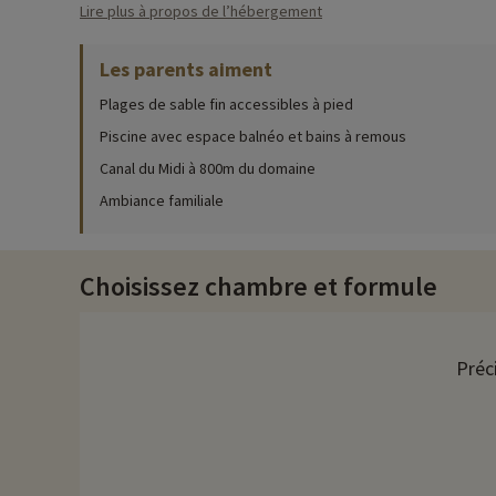
Lire plus à propos de l’hébergement
Pour des informations très précises sur les activités à faire s
Les parents aiment
Un complexe aquatique de plus de 700m avec deux magnifiques p
bars et snacks sont répartis autour pour siroter une boisson fr
Plages de sable fin accessibles à pied
billard ou de la pétanque .
Piscine avec espace balnéo et bains à remous
Les animateurs s'occupent d'amuser toute la famille à travers 
Canal du Midi à 800m du domaine
sportives et ludiques, des parcours accrobranche , du bricolage 
enfants s'amusent dans des châteaux gonflables, ventre gliss
Ambiance familiale
Des soirées de folies sont organisés pour les plus grands ! Ap
de participer à des soirées mousses et des pools party, idéal 
Choisissez chambre et formule
Découvrez la région et activités famille
Les visites culturels ne manquent pas ; plus de 50 musées en t
Préc
le charmant petit village en bordure de mer de Portiragnes - Pl
votre programme, pas d'inquiétude il y a tout ce qu'il faut : surf
Plusieurs villes ou il est intéressant de faire un tour pour u
histoire et lieu de séjour de Molière, Montpellier avec son cen
Chez Familytrip nous découvrons chaque année de nouvelles act