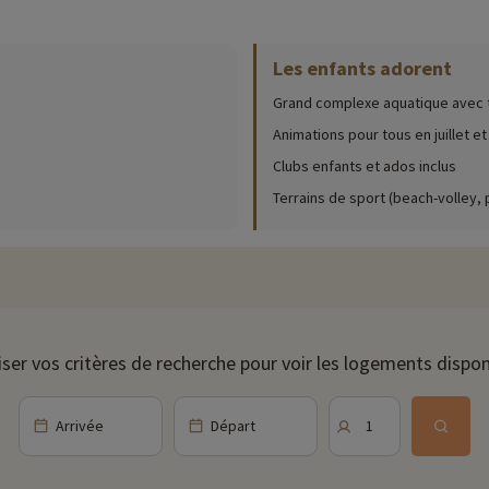
ur place (date d'ouverture, âge pour les club, contenu du pack bébé...),
cliqu
Les enfants adorent
iscines est présent sur place : une avec un bassin chauffée et une pataug
aiche en prenant un bain de soleil. Vous avez également à disposition des t
Grand complexe aquatique avec
Animations pour tous en juillet et
différentes animations : le club enfant ""Tam Tam Club"" accueille vos enf
Clubs enfants et ados inclus
ou bien même de la danse ! La "" Kids Night "" ayant lieu tous les lundi soir
e et pêche aux canards tout en se délectant d'une onctueuse barbe à papa
Terrains de sport (beach-volley,
rès un spectacle proposé par les animateurs, préparez vous à danser et cha
pour les ados qui veulent s'amuser et se faire des amis. De plus, des parcs
out genre se trouve dans la région, ainsi que les grottes de l'Hérault pour
iser vos critères de recherche pour voir les logements dispon
age et naviguer sur le canal du midi pour contempler les différents village
, escalade, paintball, karting, accrobranche, balade a cheval, ...
ne journée ou moins sont relativement proche : Béziers, considérée comme l'
Arrivée
Départ
1
tre médiéval historique et Roquebrun, l'un des plus beaux villages de la rég
ivités famille à proximité de nos hébergements : zoo, aquarium...Si nous 