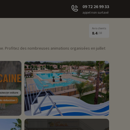
09 72 26 99 33
appel non surtaxé
Avis clients
8.4
/10
que. Profitez des nombreuses animations organisées en juillet