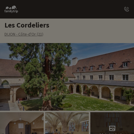
Family
trip
Les Cordeliers
DIJON - Côte-d'Or (21)