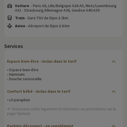
Voiture
- Paris A6, Lille/Belgique A26-A5, Metz/Luxembourg
A31 - Strasbourg/Allemagne A36, Genève A40-A39
Train
- Gare TGV de Dijon à 2km
Avion
- Aéroport de Dijon à 6 km
Services
Espace bien-être
- inclus dans le tarif
• Espace bien-être
› Hammam
› Douche sensorielle
Confort bébé
- inclus dans le tarif
• Lit parapluie
✔ Choisissez votre logement et réservez ces prestations sur la
page Options
Parking découvert
- en supplément