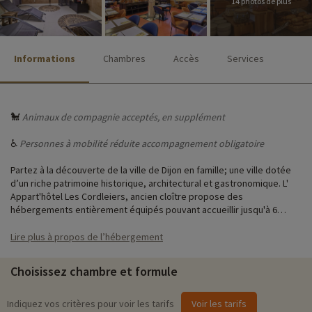
14 photos de plus
Informations
Chambres
Accès
Services
🐩
Animaux de compagnie acceptés, en supplément
♿
Personnes à mobilité réduite accompagnement obligatoire
Partez à la découverte de la ville de Dijon en famille; une ville dotée
d’un riche patrimoine historique, architectural et gastronomique. L'
Appart'hôtel Les Cordleiers, ancien cloître propose des
hébergements entièrement équipés pouvant accueillir jusqu'à 6
personnes.
Lire plus à propos de l’hébergement
À votre disposition sur place : service petit déjeuner sous forme de
buffet (avec participation) et laverie (payant).
Choisissez chambre et formule
♥
Notre activité coup de cœur
i
Indiquez vos critères pour voir les tarifs
Voir les tarifs