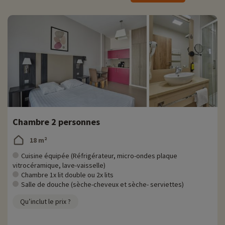
• Gigaland › A 6 Km de l'Appart'hôtel
› A partir de 5€
› A partir de 1 an
Chambre 2 personnes
18 m²
Cuisine équipée (Réfrigérateur, micro-ondes plaque
vitrocéramique, lave-vaisselle)
Chambre 1x lit double ou 2x lits
Salle de douche (sèche-cheveux et sèche- serviettes)
Qu’inclut le prix ?