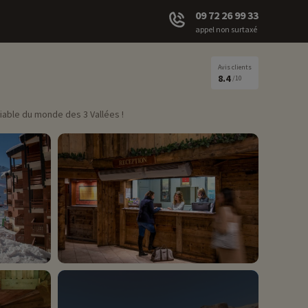
09 72 26 99 33
appel non surtaxé
Avis clients
8.4
/10
iable du monde des 3 Vallées !