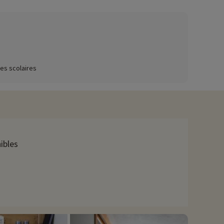
ez ici !
 d'appareils à raclette pour des soirées détente et
es scolaires
urrez également vous faire livrer le petit-déjeuner à votre
lles profiteront de pistes variées et les plus téméraires
ibles
n raquettes pour explorer les magnifiques paysages enneigés.
enfants.
et des animations pour les familles. Les amoureux des chevaux
a Vanoise, qui est situé à proximité. C'est le plus ancien parc
avons déjà négocié des activités, elles sont réservables avec