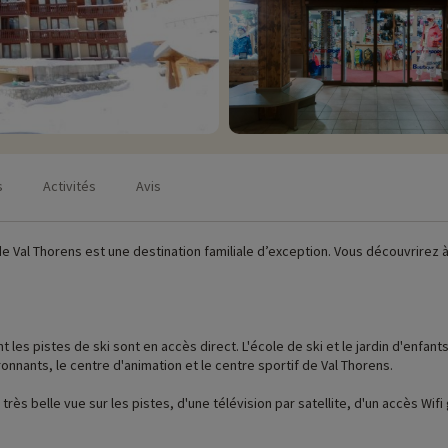
s
Activités
Avis
de Val Thorens est une destination familiale d’exception. Vous découvrirez 
les pistes de ski sont en accès direct. L'école de ski et le jardin d'enfan
nants, le centre d'animation et le centre sportif de Val Thorens.
rès belle vue sur les pistes, d'une télévision par satellite, d'un accès Wif
'appareil à raclette, le prêt de jeux de société ou encore un service blanch