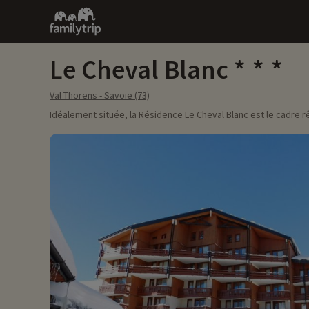
Family
trip
Le Cheval Blanc
Val Thorens - Savoie (73)
Idéalement située, la Résidence Le Cheval Blanc est le cadre r