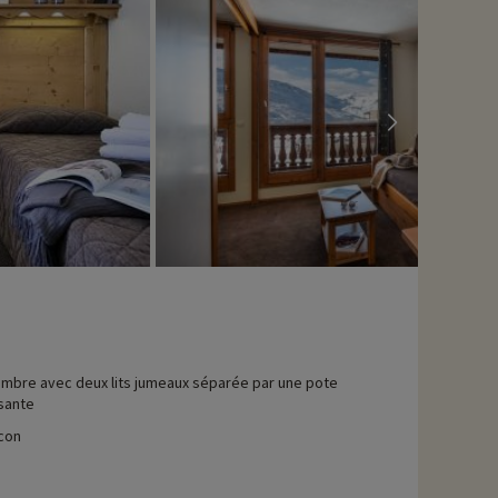
 long, et une autre plus petite réservée aux enfants...
mbre avec deux lits jumeaux séparée par une pote
sante
con