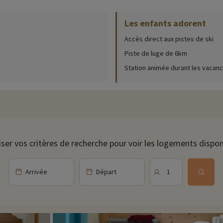
Les enfants adorent
ur place (date d'ouverture, âge pour les club, contenu du pack bébé...),
cliqu
Accès direct aux pistes de ski
 de la station mais vous pourrez toutefois profiter de jeux de société ou
tit déjeuner livrée à votre appartement.
Piste de luge de 6km
Station animée durant les vacanc
éguster cuisine savoyarde, viande grillée et pizzas en tout genre. Vous po
breuses pistes de ski et de snowboard adaptées à tous les niveaux. Les fami
iser vos critères de recherche pour voir les logements dispon
yle. Vous préférez une expérience plus calme ? Privilégiez la randonnée e
illes, notamment des aires de jeux, des garderies et des cours de ski pour 
Arrivée
Départ
1
certs en plein air, des festivals de musique, des compétitions sportives 
xcursion à cheval. Profitez de l'occasion pour visiter le Parc national de l
ibilité d'observer la faune.
ivités famille à proximité de nos hébergements : zoo, aquarium...Si nous 