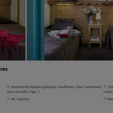
t et vous pouvez les découvrir
en cliquant ici !
monde
nant du domaine des 3 Vallées
entièrement dédié aux plus petits, stade de slalom, piste de luge de 6 km de
nes
l, La Tania...
Kitchenette équipée (plaques chauffantes, four traditionnel,
Cha
lave vaisselle, frigo...)
coulis
WC séparés
Bal