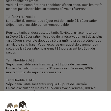
sélectionné en amont.
Voici la liste complète des conditions d'annulation. Tous les tarifs
ne sont pas disponibles au moment où vous réservez.
Tarif NON FLEXIBLE :
La totalité du montant du séjour est demandé à la réservation.
Séjour non annulable et non remboursable.
Pour les tarifs ci-dessous, les tarifs flexibles, un acompte est
prélevé à la réservation, le solde de la réservation est dû au plus
tard 30 jours avant le début du séjour (même si votre séjour est
annulable sans frais). Vous recevrez un rappel de paiement du
solde de la réservation par e-mail 35 jours avant le début du
séjour.
Tarif Flexible à J-31 :
Séjour annulable sans frais jusqu'à 31 jours de l'arrivée.
En cas d'annulation moins de 31 jours avant l'arrivée, 100% du
montant total du séjour est conservé.
Tarif Flexible à J-15 :
Séjour annulable sans frais jusqu'à 15 jours de l'arrivée.
En cas d'annulation moins de 15 jours avant l'arrivée, 100% du
montant total du séjour est conservé.
Tarif Flexible à J-8 :
Séjour annulable sans frais jusqu'à 8 jours de l'arrivée.
En cas d'annulation moins de 8 jours avant l'arrivée, 100% du