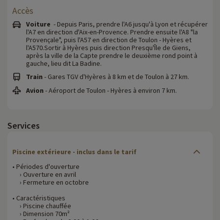
Accès
Voiture
- Depuis Paris, prendre l'A6 jusqu'à Lyon et récupérer
l'A7 en direction d'Aix-en-Provence. Prendre ensuite l'A8 "la
Provençale", puis l'A57 en direction de Toulon - Hyères et
l'A570.Sortir à Hyères puis direction Presqu'Île de Giens,
après la ville de la Capte prendre le deuxième rond point à
gauche, lieu dit La Badine.
Train
- Gares TGV d'Hyères à 8 km et de Toulon à 27 km.
Avion
- Aéroport de Toulon - Hyères à environ 7 km.
Services
Piscine extérieure - inclus dans le tarif
• Périodes d'ouverture
› Ouverture en avril
› Fermeture en octobre
• Caractéristiques
› Piscine chauffée
› Dimension 70m²