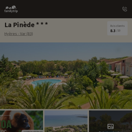
Family
trip
La Pinède
Avis clients
8.3
/10
Hyères - Var (83)