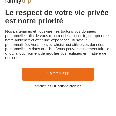
montant total du séjour est conservé.
Tarif Flexible à J-3 :
Le respect de votre vie privée
Séjour annulable sans frais jusqu'à 3 jours de l'arrivée.
En cas d'annulation moins de 3 jours avant l'arrivée, 100% du
est notre priorité
montant total du séjour est conservé.
Familytrip vous conseille de souscrire l'assurance annulation de
Nos partenaires et nous-mêmes traitons vos données
son partenaire AREAS Assurances. Souscrivez au moment de la
personnelles afin de vous montrer de la publicité, comprendre
réservation ou dans les 24h suivant votre réservation par
notre audience et offrir une expérience utilisateur
téléphone.
personnalisée. Vous pouvez choisir qui utilise vos données
personnelles et dans quel but. Vous pouvez également faire le
choix à tout moment de modifier vos réglages en matière de
cookies.
Familytrip
© 2026 Familytrip
Qui sommes-nous?
CGV et Charte de Confidentialité
J'ACCEPTE
La Presse parle de nous
Partenaires
FAQ
Blog
Plan du site
afficher les utilisations prévues
Voir les logements
Paiement sécurisé
Réalisé par Sooyoos
Appelez-nous au
Besoin d’aide ?
09 72 26 99 33