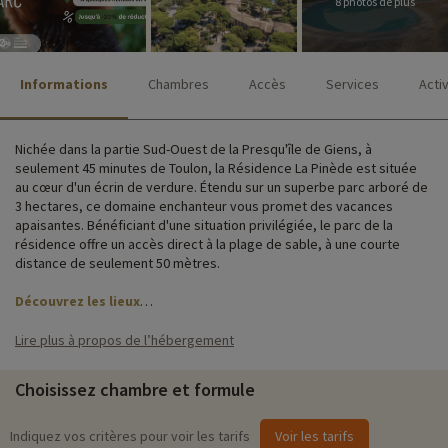
8 photos de plus
Informations
Chambres
Accès
Services
Acti
Nichée dans la partie Sud-Ouest de la Presqu'île de Giens, à
seulement 45 minutes de Toulon, la Résidence La Pinède est située
au cœur d'un écrin de verdure. Étendu sur un superbe parc arboré de
3 hectares, ce domaine enchanteur vous promet des vacances
apaisantes. Bénéficiant d'une situation privilégiée, le parc de la
résidence offre un accès direct à la plage de sable, à une courte
distance de seulement 50 mètres.
Découvrez les lieux
Sur place vous retrouverez tout les services nécessaires pour
Lire plus à propos de l’hébergement
passer un séjour agréable et réussi : pack bébé, parking, accès wifi,
kit d’accueil…
Choisissez chambre et formule
De style provençale, les bâtisses ocres réparties sur 2 niveaux
disposent de très belles vues. Avec leurs grandes baies vitrées, les
Indiquez vos critères pour voir les tarifs
Voir les tarifs