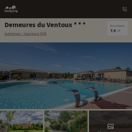
Family
trip
Demeures du Ventoux
Avis clients
7.9
/10
Aubignan - Vaucluse (84)