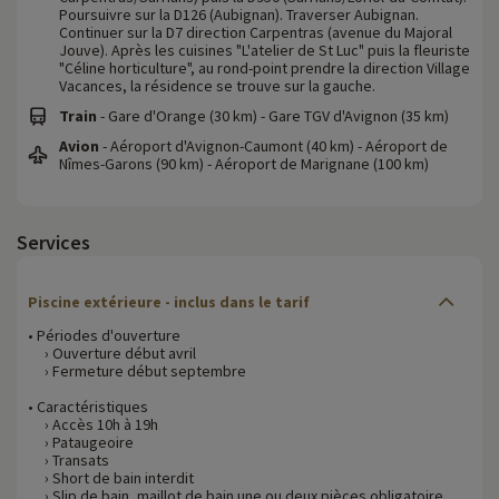
Poursuivre sur la D126 (Aubignan). Traverser Aubignan.
Continuer sur la D7 direction Carpentras (avenue du Majoral
Jouve). Après les cuisines "L'atelier de St Luc" puis la fleuriste
"Céline horticulture", au rond-point prendre la direction Village
Vacances, la résidence se trouve sur la gauche.
Train
- Gare d'Orange (30 km) - Gare TGV d'Avignon (35 km)
Avion
- Aéroport d'Avignon-Caumont (40 km) - Aéroport de
Nîmes-Garons (90 km) - Aéroport de Marignane (100 km)
Services
Piscine extérieure - inclus dans le tarif
• Périodes d'ouverture
› Ouverture début avril
› Fermeture début septembre
• Caractéristiques
› Accès 10h à 19h
› Pataugeoire
› Transats
› Short de bain interdit
› Slip de bain, maillot de bain une ou deux pièces obligatoire