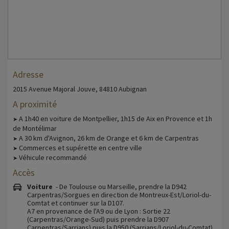
Adresse
2015 Avenue Majoral Jouve, 84810 Aubignan
A proximité
A 1h40 en voiture de Montpellier, 1h15 de Aix en Provence et 1h
➤
de Montélimar
A 30 km d'Avignon, 26 km de Orange et 6 km de Carpentras
➤
Commerces et supérette en centre ville
➤
Véhicule recommandé
➤
Accès
Voiture
- De Toulouse ou Marseille, prendre la D942
Carpentras/Sorgues en direction de Montreux-Est/Loriol-du-
Comtat et continuer sur la D107.
A7 en provenance de l'A9 ou de Lyon : Sortie 22
(Carpentras/Orange-Sud) puis prendre la D907
Carpentras/Sarrians) puis la D950 (Sarrians/Loriol-du-Comtat).