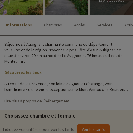
12 photos de plus
Informations
Chambres
Accès
Services
Acti
Séjournez à Aubignan, charmante commune du département
Vaucluse et de la région Provence-Alpes-Côte d'Azur. Aubignan se
situe à environ 29 km au nord-est d'Avignon et 76 km au sud-est de
Montélimar.
Découvrez les lieux
Au cœur de la Provence, non loin d'Avignon et d'Orange, vous
bénéficierez d'une vue d'exception sur le Mont Ventoux. La Résidence
Club Les Demeures du Ventoux vous ouvre ses portes dans un cadre
verdoyant où des sentiers piétons vous permettent d'accéder en
Lire plus à propos de l’hébergement
toute sécurité à votre hébergement et aux services avoisinants.
Choisissez chambre et formule
Les maisons qui composent le domaine sont réparties sur 5 hectares
du parc fleuri. Telles des bastidons provençaux prolongés par une
terrasse et en total respect avec la nature, les maisons sont
Indiquez vos critères pour voir les tarifs
Voir les tarifs