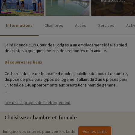
6 photos de plus
Informations
Chambres
Accès
Services
Acti
La résidence club Cœur des Lodges a un emplacement idéal au pied
des pistes à quelques mètres des remontés mécanique.
Découvrez les lieux
Cette résidence de tourisme 4 étoiles, habillée de bois et de pierre,
dispose de plusieurs types de logement allant du 2 au 6 pièces pour
un total de 146 appartements aux prestations haut de gamme.
Ce club vacances au Ménuires vous ravira avec sa belle piscine
intérieure chauffée, son spa et sa terrasse panoramique. De plus,
Lire plus à propos de l’hébergement
l'établissement dispose d'un club enfants pour les 4 à 10 ans (ouvert
toute l'année) et d'un club ados de 11 à 17 ans (ouvert en vacances
Choisissez chambre et formule
scolaires).
Activités famille sur place
Indiquez vos critères pour voir les tarifs
Voir les tarifs