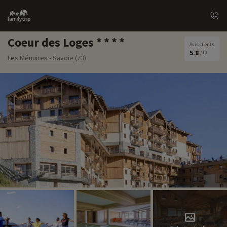
Family
trip
Coeur des Loges
Avis clients
5.8
/10
Les Ménuires - Savoie (73)