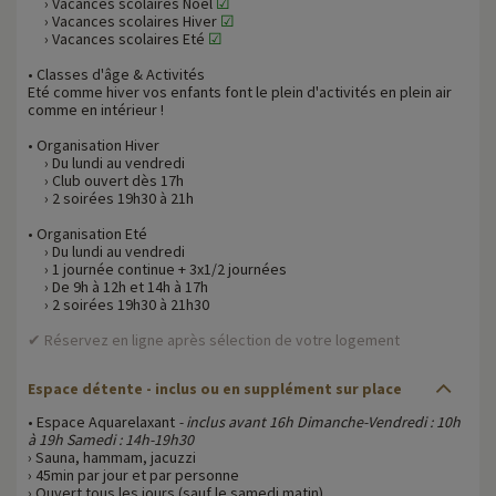
› Vacances scolaires Noël
☑
› Vacances scolaires Hiver
☑
› Vacances scolaires Eté
☑
• Classes d'âge & Activités
Eté comme hiver vos enfants font le plein d'activités en plein air
comme en intérieur !
• Organisation Hiver
› Du lundi au vendredi
› Club ouvert dès 17h
› 2 soirées 19h30 à 21h
• Organisation Eté
› Du lundi au vendredi
› 1 journée continue + 3x1/2 journées
› De 9h à 12h et 14h à 17h
› 2 soirées 19h30 à 21h30
✔ Réservez en ligne après sélection de votre logement
Espace détente - inclus ou en supplément sur place
• Espace Aquarelaxant
- inclus avant 16h Dimanche-Vendredi : 10h
à 19h Samedi : 14h-19h30
› Sauna, hammam, jacuzzi
› 45min par jour et par personne
› Ouvert tous les jours (sauf le samedi matin)